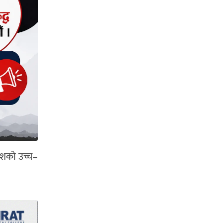
देशको उच्च–