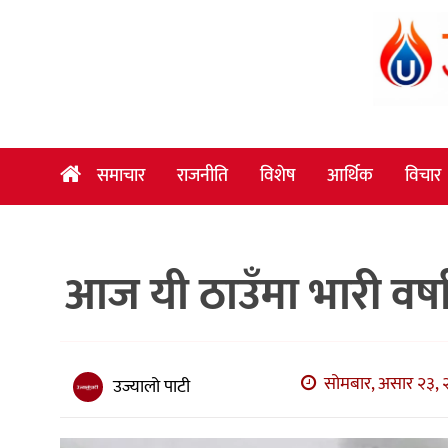
समाचार
राजनीति
विशेष
समाचार
राजनीति
विशेष
आर्थिक
विचार
आर्थिक
विचार
आज यी ठाउँमा भारी वर्षा 
अन्तर्वार्ता
मनोरञ्जन
विज्ञान
सोमबार, असार २३, २
उज्यालो पाटी
प्रविधि
खेलकुद