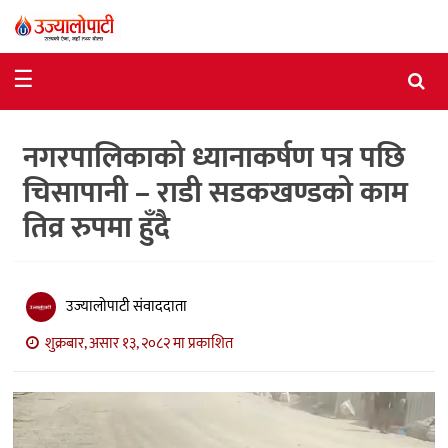
समाचार
☰
राजनीति
नगरपालिकाको ध्यानाकर्षण पत्र पछि
विशेष
चिसापानी – राडी सडकखण्डको काम
आर्थिक
तिव्र रुपमा हुँदै
विचार
अन्तर्वार्ता
उज्यालोपाटी संवाददाता
मनोरञ्जन
शुक्रबार, असार १३, २०८२ मा प्रकाशित
विज्ञान
प्रविधि
खेलकुद