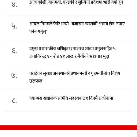
४.
आज कोशी, बागमती, गण्डकी र लुम्बिनी प्रदेशमा भारी वर्षा हुने
५.
आयल निगमले फेरि भन्याे- ‘बजारमा ग्यासको अभाव छैन, नपाए
फोन गर्नुस्’
६.
प्रमुख प्रशासकीय अधिकृत र राजस्व शाखा प्रमुखसहित ५
जनाविरुद्ध १ करोड ४१ लाख रुपैयाँको भ्रष्टाचार मुद्दा
७.
तराईको सुरक्षा अवस्थाबारे प्रधानमन्त्री र गृहमन्त्रीबीच विशेष
छलफल
८.
क्याम्पस सञ्चालक समिति सदस्यबाट १ दिनमै राजीनामा