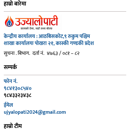
हाम्रो बारेमा
केन्द्रीय कार्यालय : आठबिसकोट,९ रुकुम पश्चिम
शाखा कार्यालयः पोखरा २१, कास्की गण्डकी प्रदेश
सुचना . बिभाग. दर्ता नं. ४७६३ / ०८१ – ८२
सम्पर्क
फोन नं.
९८४१३०८५४०
९८४३३२३४३८
ईमेल
ujyalopati2024@gmail.com
हाम्रो टीम