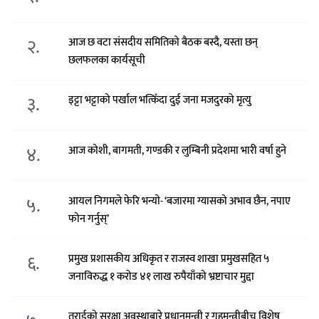
२.
आज छ वटा संसदीय समितिको बैठक बस्दै, यस्ता छन्
छलफलका कार्यसूची
३.
इट्टा भट्टाको पर्खाल भत्किँदा दुई जना मजदुरको मृत्यु
४.
आज कोशी, बागमती, गण्डकी र लुम्बिनी प्रदेशमा भारी वर्षा हुने
५.
आयल निगमले फेरि भन्याे- ‘बजारमा ग्यासको अभाव छैन, नपाए
फोन गर्नुस्’
६.
प्रमुख प्रशासकीय अधिकृत र राजस्व शाखा प्रमुखसहित ५
जनाविरुद्ध १ करोड ४१ लाख रुपैयाँको भ्रष्टाचार मुद्दा
तराईको सुरक्षा अवस्थाबारे प्रधानमन्त्री र गृहमन्त्रीबीच विशेष