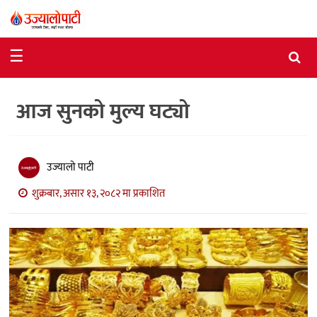
समाचार
☰
राजनीति
आज सुनको मुल्य घट्यो
विशेष
आर्थिक
विचार
उज्यालो पाटी
शुक्रबार, असार १३, २०८२ मा प्रकाशित
अन्तर्वार्ता
मनोरञ्जन
विज्ञान
प्रविधि
खेलकुद