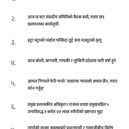
२.
आज छ वटा संसदीय समितिको बैठक बस्दै, यस्ता छन्
छलफलका कार्यसूची
३.
इट्टा भट्टाको पर्खाल भत्किँदा दुई जना मजदुरको मृत्यु
४.
आज कोशी, बागमती, गण्डकी र लुम्बिनी प्रदेशमा भारी वर्षा हुने
५.
आयल निगमले फेरि भन्याे- ‘बजारमा ग्यासको अभाव छैन, नपाए
फोन गर्नुस्’
६.
प्रमुख प्रशासकीय अधिकृत र राजस्व शाखा प्रमुखसहित ५
जनाविरुद्ध १ करोड ४१ लाख रुपैयाँको भ्रष्टाचार मुद्दा
तराईको सुरक्षा अवस्थाबारे प्रधानमन्त्री र गृहमन्त्रीबीच विशेष