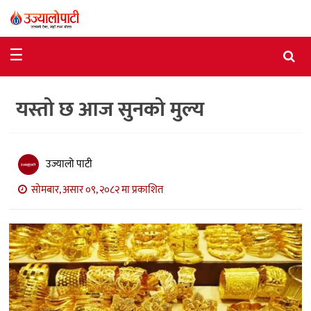
समाचार
☰
राजनीति
यस्तो छ आज सुनको मुल्य
विशेष
आर्थिक
विचार
उज्यालो पाटी
सोमबार, असार ०९, २०८२ मा प्रकाशित
अन्तर्वार्ता
मनोरञ्जन
विज्ञान
प्रविधि
खेलकुद