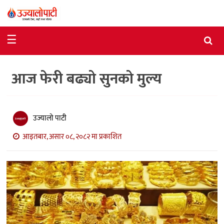
समाचार
☰
राजनीति
आज फेरी बढ्यो सुनको मुल्य
विशेष
आर्थिक
विचार
उज्यालो पाटी
आइतबार, असार ०८, २०८२ मा प्रकाशित
अन्तर्वार्ता
मनोरञ्जन
विज्ञान
प्रविधि
खेलकुद