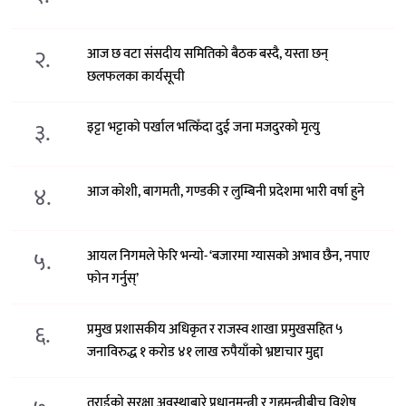
२.
आज छ वटा संसदीय समितिको बैठक बस्दै, यस्ता छन्
छलफलका कार्यसूची
३.
इट्टा भट्टाको पर्खाल भत्किँदा दुई जना मजदुरको मृत्यु
४.
आज कोशी, बागमती, गण्डकी र लुम्बिनी प्रदेशमा भारी वर्षा हुने
५.
आयल निगमले फेरि भन्याे- ‘बजारमा ग्यासको अभाव छैन, नपाए
फोन गर्नुस्’
६.
प्रमुख प्रशासकीय अधिकृत र राजस्व शाखा प्रमुखसहित ५
जनाविरुद्ध १ करोड ४१ लाख रुपैयाँको भ्रष्टाचार मुद्दा
तराईको सुरक्षा अवस्थाबारे प्रधानमन्त्री र गृहमन्त्रीबीच विशेष