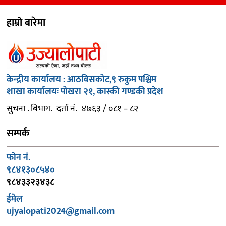
हाम्रो बारेमा
केन्द्रीय कार्यालय : आठबिसकोट,९ रुकुम पश्चिम
शाखा कार्यालयः पोखरा २१, कास्की गण्डकी प्रदेश
सुचना . बिभाग. दर्ता नं. ४७६३ / ०८१ – ८२
सम्पर्क
फोन नं.
९८४१३०८५४०
९८४३३२३४३८
ईमेल
ujyalopati2024@gmail.com