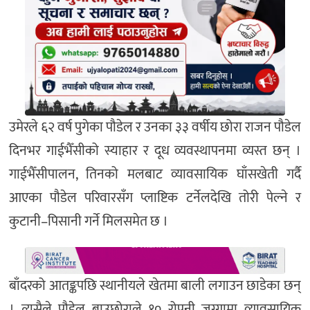
उमेरले ६२ वर्ष पुगेका पौडेल र उनका ३३ वर्षीय छोरा राजन पौडेल
दिनभर गाईभैँसीको स्याहार र दूध व्यवस्थापनमा व्यस्त छन् ।
गाईभैँसीपालन, तिनको मलबाट व्यावसायिक घाँसखेती गर्दै
आएका पौडेल परिवारसँग प्लाष्टिक टर्नेलदेखि तोरी पेल्ने र
कुटानी–पिसानी गर्ने मिलसमेत छ ।
बाँदरको आतङ्कपछि स्थानीयले खेतमा बाली लगाउन छाडेका छन्
। त्यसैले पौडेल बाउछोराले १० रोपनी जग्गामा व्यावसायिक