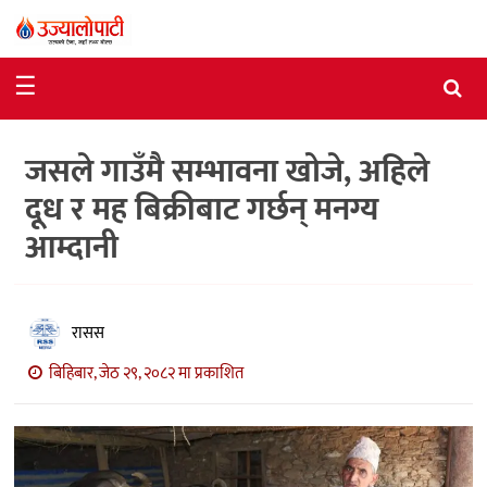
समाचार
☰
राजनीति
जसले गाउँमै सम्भावना खोजे, अहिले
विशेष
दूध र मह बिक्रीबाट गर्छन् मनग्य
आर्थिक
आम्दानी
विचार
अन्तर्वार्ता
रासस
मनोरञ्जन
बिहिबार, जेठ २९, २०८२ मा प्रकाशित
विज्ञान
प्रविधि
खेलकुद