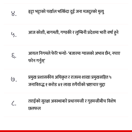
४.
इट्टा भट्टाको पर्खाल भत्किँदा दुई जना मजदुरको मृत्यु
५.
आज कोशी, बागमती, गण्डकी र लुम्बिनी प्रदेशमा भारी वर्षा हुने
६.
आयल निगमले फेरि भन्याे- ‘बजारमा ग्यासको अभाव छैन, नपाए
फोन गर्नुस्’
७.
प्रमुख प्रशासकीय अधिकृत र राजस्व शाखा प्रमुखसहित ५
जनाविरुद्ध १ करोड ४१ लाख रुपैयाँको भ्रष्टाचार मुद्दा
८.
तराईको सुरक्षा अवस्थाबारे प्रधानमन्त्री र गृहमन्त्रीबीच विशेष
छलफल