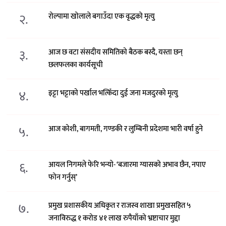
२.
रोल्पामा खोलाले बगाउँदा एक वृद्धको मृत्यु
३.
आज छ वटा संसदीय समितिको बैठक बस्दै, यस्ता छन्
छलफलका कार्यसूची
४.
इट्टा भट्टाको पर्खाल भत्किँदा दुई जना मजदुरको मृत्यु
५.
आज कोशी, बागमती, गण्डकी र लुम्बिनी प्रदेशमा भारी वर्षा हुने
६.
आयल निगमले फेरि भन्याे- ‘बजारमा ग्यासको अभाव छैन, नपाए
फोन गर्नुस्’
७.
प्रमुख प्रशासकीय अधिकृत र राजस्व शाखा प्रमुखसहित ५
जनाविरुद्ध १ करोड ४१ लाख रुपैयाँको भ्रष्टाचार मुद्दा