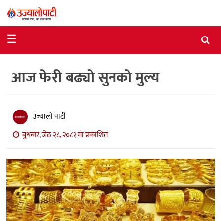
समाचार
☰
राजनीति
आज फेरी बढ्यो सुनको मुल्य
विशेष
आर्थिक
विचार
उज्यालो पाटी
बुधबार, जेठ २८, २०८२ मा प्रकाशित
अन्तर्वार्ता
मनोरञ्जन
विज्ञान
प्रविधि
खेलकुद