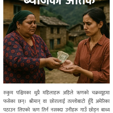
अन्य
रुकुम पश्चिमका थुप्रै महिलाहरू अहिले ऋणको चक्रव्यूहमा
फसेका छन्। श्रीमान् वा छोरालाई तल्लोबाटो हुँदै अमेरिका
पठाउन लिएको ऋण तिर्न नसक्दा उनीहरू गाउँ छोड्न बाध्य