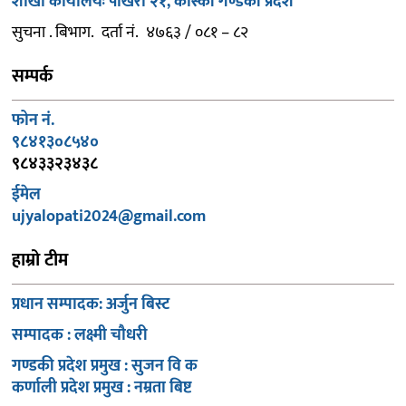
शाखा कार्यालयः पोखरा २१, कास्की गण्डकी प्रदेश
सुचना . बिभाग. दर्ता नं. ४७६३ / ०८१ – ८२
सम्पर्क
फोन नं.
९८४१३०८५४०
९८४३३२३४३८
ईमेल
ujyalopati2024@gmail.com
हाम्रो टीम
प्रधान सम्पादक: अर्जुन बिस्ट
सम्पादक : लक्ष्मी चौधरी
गण्डकी प्रदेश प्रमुख : सुजन वि क
कर्णाली प्रदेश प्रमुख : नम्रता बिष्ट