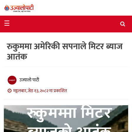
समाचार
☰
राजनीति
रुकुममा अमेरिकी सपनाले मिटर ब्याज
विशेष
आतंक
आर्थिक
विचार
उज्यालो पाटी
अन्तर्वार्ता
मङ्गलबार, जेठ १३, २०८२ मा प्रकाशित
मनोरञ्जन
विज्ञान
प्रविधि
खेलकुद