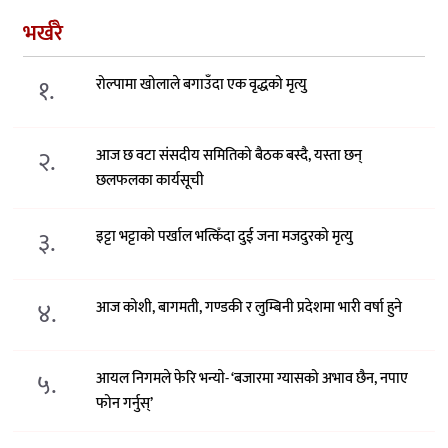
भर्खरै
१.
रोल्पामा खोलाले बगाउँदा एक वृद्धको मृत्यु
२.
आज छ वटा संसदीय समितिको बैठक बस्दै, यस्ता छन्
छलफलका कार्यसूची
३.
इट्टा भट्टाको पर्खाल भत्किँदा दुई जना मजदुरको मृत्यु
४.
आज कोशी, बागमती, गण्डकी र लुम्बिनी प्रदेशमा भारी वर्षा हुने
५.
आयल निगमले फेरि भन्याे- ‘बजारमा ग्यासको अभाव छैन, नपाए
फोन गर्नुस्’