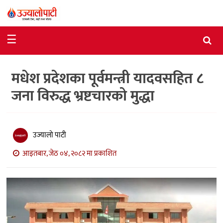
समाचार
☰
राजनीति
मधेश प्रदेशका पूर्वमन्त्री यादवसहित ८
विशेष
जना विरुद्ध भ्रष्टचारको मुद्धा
आर्थिक
विचार
उज्यालो पाटी
अन्तर्वार्ता
आइतबार, जेठ ०४, २०८२ मा प्रकाशित
मनोरञ्जन
विज्ञान
प्रविधि
खेलकुद