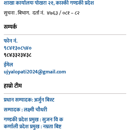
शाखा कार्यालयः पोखरा २१, कास्की गण्डकी प्रदेश
सुचना . बिभाग. दर्ता नं. ४७६३ / ०८१ – ८२
सम्पर्क
फोन नं.
९८४१३०८५४०
९८४३३२३४३८
ईमेल
ujyalopati2024@gmail.com
हाम्रो टीम
प्रधान सम्पादक: अर्जुन बिस्ट
सम्पादक : लक्ष्मी चौधरी
गण्डकी प्रदेश प्रमुख : सुजन वि क
कर्णाली प्रदेश प्रमुख : नम्रता बिष्ट