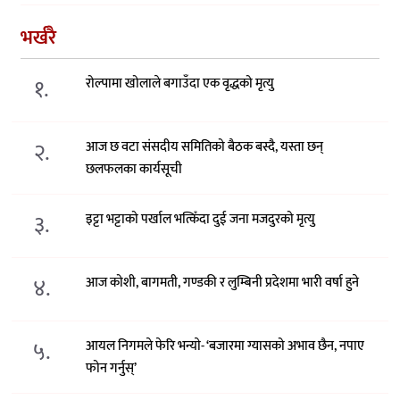
भर्खरै
१.
रोल्पामा खोलाले बगाउँदा एक वृद्धको मृत्यु
२.
आज छ वटा संसदीय समितिको बैठक बस्दै, यस्ता छन्
छलफलका कार्यसूची
३.
इट्टा भट्टाको पर्खाल भत्किँदा दुई जना मजदुरको मृत्यु
४.
आज कोशी, बागमती, गण्डकी र लुम्बिनी प्रदेशमा भारी वर्षा हुने
५.
आयल निगमले फेरि भन्याे- ‘बजारमा ग्यासको अभाव छैन, नपाए
फोन गर्नुस्’