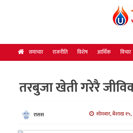
समाचार
राजनीति
विशेष
समाचार
राजनीति
विशेष
आर्थिक
विचार
आर्थिक
विचार
तरबुजा खेती गरेरै जीवि
अन्तर्वार्ता
मनोरञ्जन
विज्ञान
सोमबार, बैशाख १५, 
रासस
प्रविधि
खेलकुद