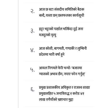
२.
आज छ वटा संसदीय समितिको बैठक
बस्दै, यस्ता छन् छलफलका कार्यसूची
३.
इट्टा भट्टाको पर्खाल भत्किँदा दुई जना
मजदुरको मृत्यु
४.
आज कोशी, बागमती, गण्डकी र लुम्बिनी
प्रदेशमा भारी वर्षा हुने
५.
आयल निगमले फेरि भन्याे- ‘बजारमा
ग्यासको अभाव छैन, नपाए फोन गर्नुस्’
६.
प्रमुख प्रशासकीय अधिकृत र राजस्व शाखा
प्रमुखसहित ५ जनाविरुद्ध १ करोड ४१
लाख रुपैयाँको भ्रष्टाचार मुद्दा