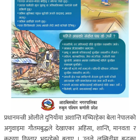
प्रधानमन्त्री ओलीले दुनियाँमा अशान्ति मच्चिरहेका बेला नेपालको
अगुवाइमा गौतमबुद्धले देखाएका अहिंसा, शान्ति, मानवता र
करुणा विस्तार भइरहेको बताए । उनले लुम्बिनीमा बुद्धका