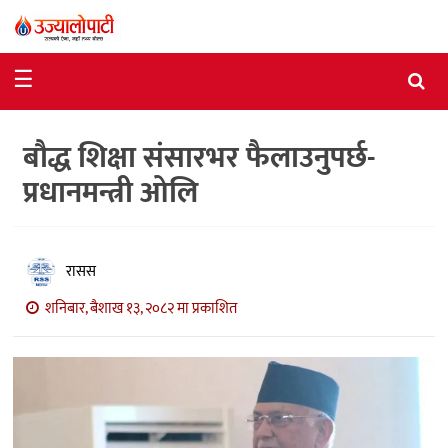
समाचार
☰
राजनीति
बौद्ध शिक्षा संसारभर फैलाउनुपर्छ-
विशेष
प्रधानमन्त्री ओलि
आर्थिक
विचार
रासस
अन्तर्वार्ता
शनिबार, बैशाख १३, २०८२ मा प्रकाशित
मनोरञ्जन
विज्ञान
प्रविधि
खेलकुद