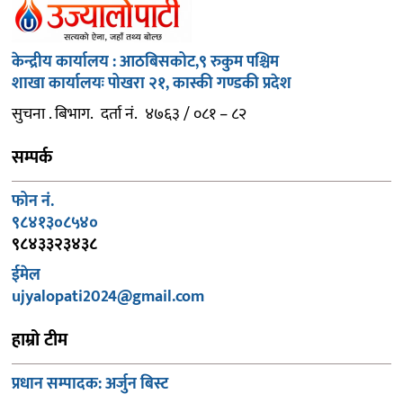
केन्द्रीय कार्यालय : आठबिसकोट,९ रुकुम पश्चिम
शाखा कार्यालयः पोखरा २१, कास्की गण्डकी प्रदेश
सुचना . बिभाग. दर्ता नं. ४७६३ / ०८१ – ८२
सम्पर्क
फोन नं.
९८४१३०८५४०
९८४३३२३४३८
ईमेल
ujyalopati2024@gmail.com
हाम्रो टीम
प्रधान सम्पादक: अर्जुन बिस्ट