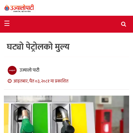
समाचार
☰
राजनीति
घट्यो पेट्रोलको मुल्य
विशेष
आर्थिक
विचार
उज्यालो पाटी
आइतबार, चैत ०३, २०८१ मा प्रकाशित
अन्तर्वार्ता
मनोरञ्जन
विज्ञान
प्रविधि
खेलकुद