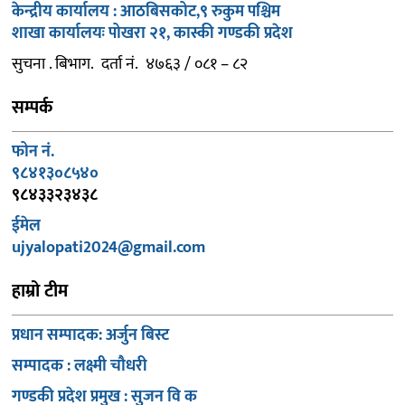
केन्द्रीय कार्यालय : आठबिसकोट,९ रुकुम पश्चिम
शाखा कार्यालयः पोखरा २१, कास्की गण्डकी प्रदेश
सुचना . बिभाग. दर्ता नं. ४७६३ / ०८१ – ८२
सम्पर्क
फोन नं.
९८४१३०८५४०
९८४३३२३४३८
ईमेल
ujyalopati2024@gmail.com
हाम्रो टीम
प्रधान सम्पादक: अर्जुन बिस्ट
सम्पादक : लक्ष्मी चौधरी
गण्डकी प्रदेश प्रमुख : सुजन वि क