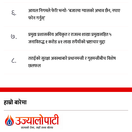
६.
आयल निगमले फेरि भन्याे- ‘बजारमा ग्यासको अभाव छैन, नपाए
फोन गर्नुस्’
७.
प्रमुख प्रशासकीय अधिकृत र राजस्व शाखा प्रमुखसहित ५
जनाविरुद्ध १ करोड ४१ लाख रुपैयाँको भ्रष्टाचार मुद्दा
८.
तराईको सुरक्षा अवस्थाबारे प्रधानमन्त्री र गृहमन्त्रीबीच विशेष
छलफल
हाम्रो बारेमा