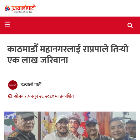
समाचार
☰
राजनीति
काठमाडौँ महानगरलाई राप्रपाले तिर्‍यो
विशेष
एक लाख जरिवाना
आर्थिक
विचार
उज्यालो पाटी
अन्तर्वार्ता
सोमबार, फागुन २६, २०८१ मा प्रकाशित
मनोरञ्जन
विज्ञान
प्रविधि
खेलकुद