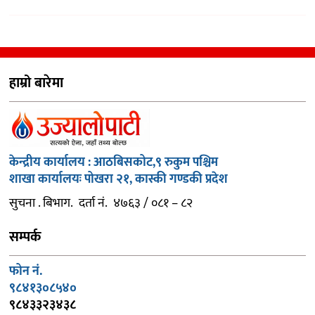
हाम्रो बारेमा
केन्द्रीय कार्यालय : आठबिसकोट,९ रुकुम पश्चिम
शाखा कार्यालयः पोखरा २१, कास्की गण्डकी प्रदेश
सुचना . बिभाग. दर्ता नं. ४७६३ / ०८१ – ८२
सम्पर्क
फोन नं.
९८४१३०८५४०
९८४३३२३४३८