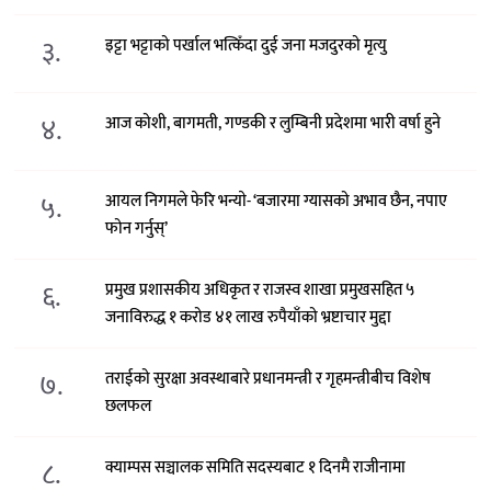
३.
इट्टा भट्टाको पर्खाल भत्किँदा दुई जना मजदुरको मृत्यु
४.
आज कोशी, बागमती, गण्डकी र लुम्बिनी प्रदेशमा भारी वर्षा हुने
५.
आयल निगमले फेरि भन्याे- ‘बजारमा ग्यासको अभाव छैन, नपाए
फोन गर्नुस्’
६.
प्रमुख प्रशासकीय अधिकृत र राजस्व शाखा प्रमुखसहित ५
जनाविरुद्ध १ करोड ४१ लाख रुपैयाँको भ्रष्टाचार मुद्दा
७.
तराईको सुरक्षा अवस्थाबारे प्रधानमन्त्री र गृहमन्त्रीबीच विशेष
छलफल
८.
क्याम्पस सञ्चालक समिति सदस्यबाट १ दिनमै राजीनामा