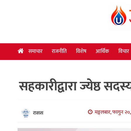
समाचार
राजनीति
विशेष
समाचार
राजनीति
विशेष
आर्थिक
विचार
आर्थिक
विचार
सहकारीद्वारा ज्येष्ठ सद
अन्तर्वार्ता
मनोरञ्जन
विज्ञान
मङ्गलबार, फागुन २०,
रासस
प्रविधि
खेलकुद