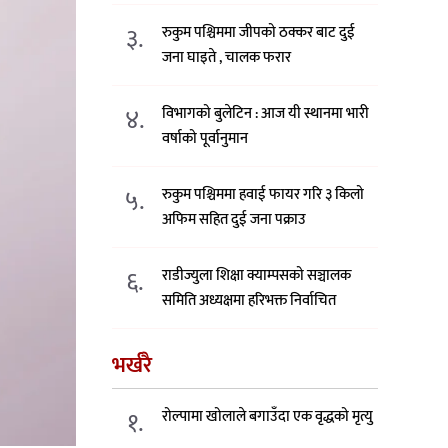
३.
रुकुम पश्चिममा जीपको ठक्कर बाट दुई
जना घाइते , चालक फरार
४.
विभागको बुलेटिन : आज यी स्थानमा भारी
वर्षाको पूर्वानुमान
५.
रुकुम पश्चिममा हवाई फायर गरि ३ किलो
अफिम सहित दुई जना पक्राउ
६.
राडीज्युला शिक्षा क्याम्पसको सञ्चालक
समिति अध्यक्षमा हरिभक्त निर्वाचित
भर्खरै
१.
रोल्पामा खोलाले बगाउँदा एक वृद्धको मृत्यु