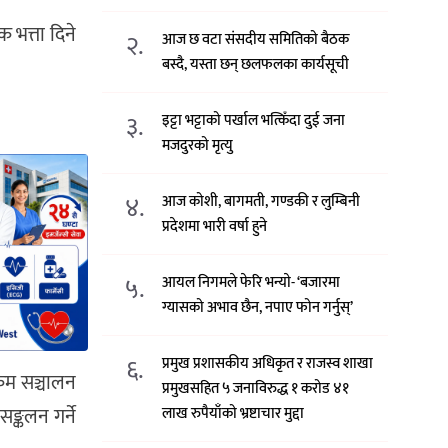
 भत्ता दिने
२.
आज छ वटा संसदीय समितिको बैठक
बस्दै, यस्ता छन् छलफलका कार्यसूची
३.
इट्टा भट्टाको पर्खाल भत्किँदा दुई जना
मजदुरको मृत्यु
४.
आज कोशी, बागमती, गण्डकी र लुम्बिनी
प्रदेशमा भारी वर्षा हुने
५.
आयल निगमले फेरि भन्याे- ‘बजारमा
ग्यासको अभाव छैन, नपाए फोन गर्नुस्’
६.
प्रमुख प्रशासकीय अधिकृत र राजस्व शाखा
्रम सञ्चालन
प्रमुखसहित ५ जनाविरुद्ध १ करोड ४१
ङ्कलन गर्ने
लाख रुपैयाँको भ्रष्टाचार मुद्दा