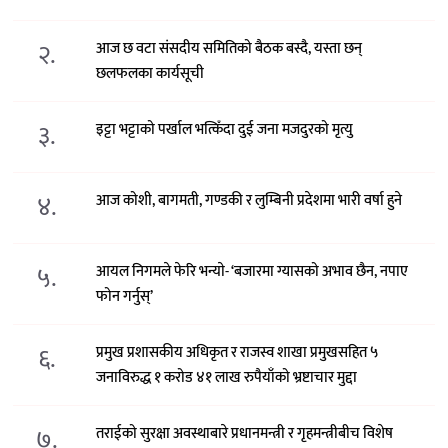
२.
आज छ वटा संसदीय समितिको बैठक बस्दै, यस्ता छन्
छलफलका कार्यसूची
३.
इट्टा भट्टाको पर्खाल भत्किँदा दुई जना मजदुरको मृत्यु
४.
आज कोशी, बागमती, गण्डकी र लुम्बिनी प्रदेशमा भारी वर्षा हुने
५.
आयल निगमले फेरि भन्याे- ‘बजारमा ग्यासको अभाव छैन, नपाए
फोन गर्नुस्’
६.
प्रमुख प्रशासकीय अधिकृत र राजस्व शाखा प्रमुखसहित ५
जनाविरुद्ध १ करोड ४१ लाख रुपैयाँको भ्रष्टाचार मुद्दा
७.
तराईको सुरक्षा अवस्थाबारे प्रधानमन्त्री र गृहमन्त्रीबीच विशेष