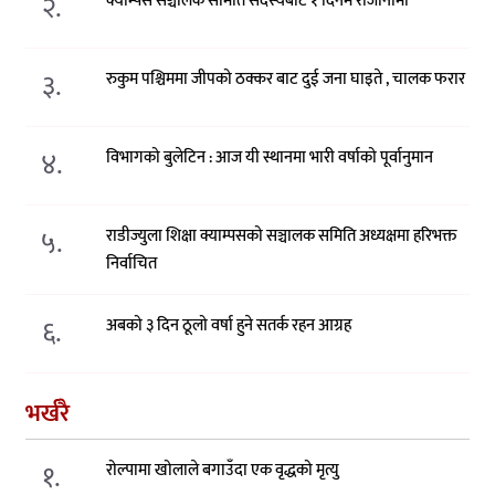
२.
क्याम्पस सञ्चालक समिति सदस्यबाट १ दिनमै राजीनामा
३.
रुकुम पश्चिममा जीपको ठक्कर बाट दुई जना घाइते , चालक फरार
४.
विभागको बुलेटिन : आज यी स्थानमा भारी वर्षाको पूर्वानुमान
५.
राडीज्युला शिक्षा क्याम्पसको सञ्चालक समिति अध्यक्षमा हरिभक्त
निर्वाचित
६.
अबको ३ दिन ठूलो वर्षा हुने सतर्क रहन आग्रह
भर्खरै
१.
रोल्पामा खोलाले बगाउँदा एक वृद्धको मृत्यु