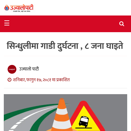
समाचार
☰
राजनीति
सिन्धुलीमा गाडी दुर्घटना , ८ जना घाइते
विशेष
आर्थिक
विचार
उज्यालो पाटी
शनिबार, फागुन १७, २०८१ मा प्रकाशित
अन्तर्वार्ता
मनोरञ्जन
विज्ञान
प्रविधि
खेलकुद