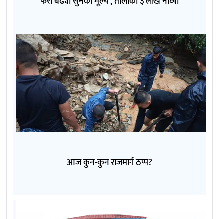
फेरी बढ्यो सुनको मूल्य , तोलाको ३ लाख नाघ्यो
आज कुन-कुन राजमार्ग ठप्प?