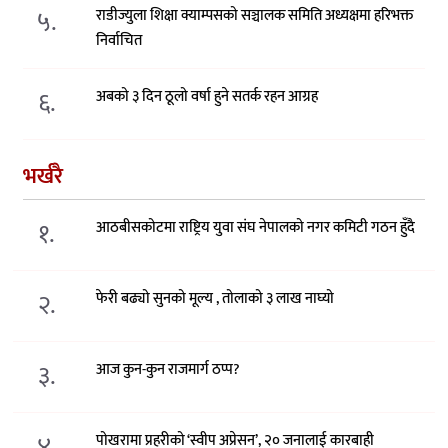
५.
राडीज्युला शिक्षा क्याम्पसको सञ्चालक समिति अध्यक्षमा हरिभक्त
निर्वाचित
६.
अबको ३ दिन ठूलो वर्षा हुने सतर्क रहन आग्रह
भर्खरै
१.
आठबीसकोटमा राष्ट्रिय युवा संघ नेपालको नगर कमिटी गठन हुँदै
२.
फेरी बढ्यो सुनको मूल्य , तोलाको ३ लाख नाघ्यो
३.
आज कुन-कुन राजमार्ग ठप्प?
४.
पोखरामा प्रहरीको ‘स्वीप अप्रेसन’, २० जनालाई कारबाही