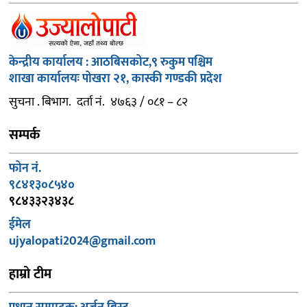
केन्द्रीय कार्यालय : आठबिसकोट,९ रुकुम पश्चिम
शाखा कार्यालयः पोखरा २१, कास्की गण्डकी प्रदेश
सुचना . बिभाग. दर्ता नं. ४७६३ / ०८१ – ८२
सम्पर्क
फोन नं.
९८४१३०८५४०
९८४३३२३४३८
ईमेल
ujyalopati2024@gmail.com
हाम्रो टीम