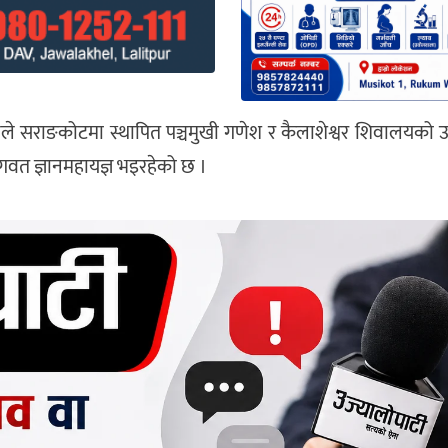
े सराङकोटमा स्थापित पञ्चमुखी गणेश र कैलाशेश्वर शिवालयको उद्
ागवत ज्ञानमहायज्ञ भइरहेको छ ।