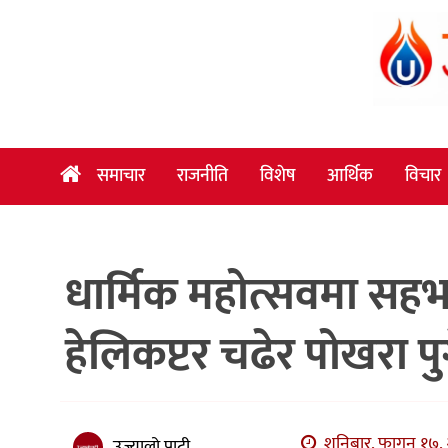
समाचार
राजनीति
विशेष
समाचार
राजनीति
विशेष
आर्थिक
विचार
आर्थिक
विचार
धार्मिक महोत्सवमा सहभाग
अन्तर्वार्ता
मनोरञ्जन
हेलिकप्टर चढेर पोखरा पु
विज्ञान
प्रविधि
खेलकुद
शनिबार, फागुन १७, 
उज्यालो पाटी