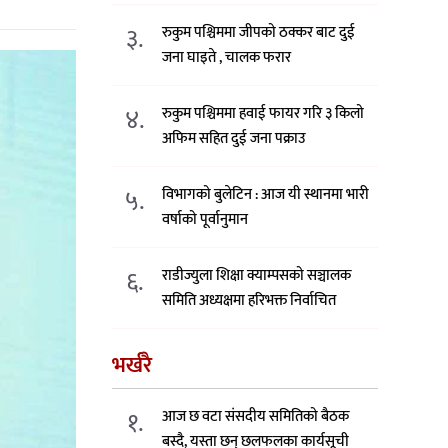
३.
रुकुम पश्चिममा जीपको ठक्कर बाट दुई
जना घाइते , चालक फरार
४.
रुकुम पश्चिममा हवाई फायर गरि ३ किलो
अफिम सहित दुई जना पक्राउ
५.
विभागको बुलेटिन : आज यी स्थानमा भारी
वर्षाको पूर्वानुमान
६.
राडीज्युला शिक्षा क्याम्पसको सञ्चालक
समिति अध्यक्षमा हरिभक्त निर्वाचित
भर्खरै
१.
आज छ वटा संसदीय समितिको बैठक
बस्दै, यस्ता छन् छलफलका कार्यसूची