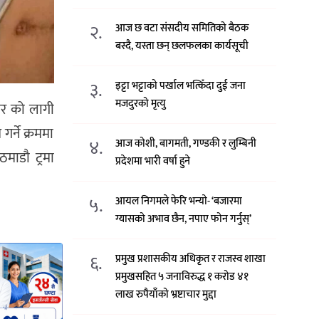
२.
आज छ वटा संसदीय समितिको बैठक
बस्दै, यस्ता छन् छलफलका कार्यसूची
३.
इट्टा भट्टाको पर्खाल भत्किँदा दुई जना
मजदुरको मृत्यु
ार को लागी
्ने क्रममा
४.
आज कोशी, बागमती, गण्डकी र लुम्बिनी
माडौ ट्रमा
प्रदेशमा भारी वर्षा हुने
५.
आयल निगमले फेरि भन्याे- ‘बजारमा
ग्यासको अभाव छैन, नपाए फोन गर्नुस्’
६.
प्रमुख प्रशासकीय अधिकृत र राजस्व शाखा
प्रमुखसहित ५ जनाविरुद्ध १ करोड ४१
लाख रुपैयाँको भ्रष्टाचार मुद्दा