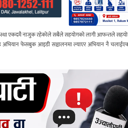
अवस्था एकदमै नाजुक रहेकोले सबैले सहयोगको लागी‌ आफन्तले सहय
उ‌ अभियान फेसबुक आइडी सञ्चालनमा ल्याएर अभियान नै चलाईएक