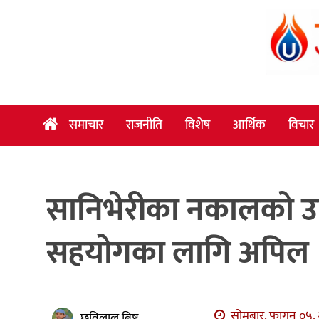
समाचार
राजनीति
विशेष
समाचार
राजनीति
विशेष
आर्थिक
विचार
आर्थिक
विचार
सानिभेरीका नकालको उ
अन्तर्वार्ता
मनोरञ्जन
सहयोगका लागि अपिल
विज्ञान
प्रविधि
खेलकुद
सोमबार, फागुन ०५, 
छविलाल बिष्ट