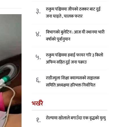
३.
रुकुम पश्चिममा जीपको ठक्कर बाट दुई
जना घाइते , चालक फरार
४.
विभागको बुलेटिन : आज यी स्थानमा भारी
वर्षाको पूर्वानुमान
५.
रुकुम पश्चिममा हवाई फायर गरि ३ किलो
अफिम सहित दुई जना पक्राउ
६.
राडीज्युला शिक्षा क्याम्पसको सञ्चालक
समिति अध्यक्षमा हरिभक्त निर्वाचित
भर्खरै
१.
रोल्पामा खोलाले बगाउँदा एक वृद्धको मृत्यु