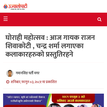
समाचार
☰
राजनीति
घोराही महोत्सव : आज गायक राजन
विशेष
शिवाकोटी , चन्द्र शर्मा लगाएका
आर्थिक
कलाकारहरुको प्रस्तुतिरहने
विचार
अन्तर्वार्ता
गमानसिङ घर्ती मगर
मनोरञ्जन
शनिबार, फागुन ०३, २०८१ मा प्रकाशित
विज्ञान
प्रविधि
खेलकुद