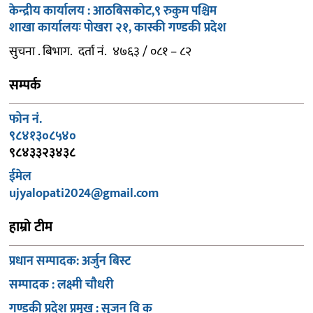
केन्द्रीय कार्यालय : आठबिसकोट,९ रुकुम पश्चिम
शाखा कार्यालयः पोखरा २१, कास्की गण्डकी प्रदेश
सुचना . बिभाग. दर्ता नं. ४७६३ / ०८१ – ८२
सम्पर्क
फोन नं.
९८४१३०८५४०
९८४३३२३४३८
ईमेल
ujyalopati2024@gmail.com
हाम्रो टीम
प्रधान सम्पादक: अर्जुन बिस्ट
सम्पादक : लक्ष्मी चौधरी
गण्डकी प्रदेश प्रमुख : सुजन वि क