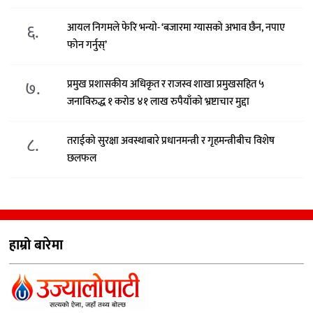
६.
आयल निगमले फेरि भन्याे- ‘बजारमा ग्यासको अभाव छैन, नपाए
फोन गर्नुस्’
७.
प्रमुख प्रशासकीय अधिकृत र राजस्व शाखा प्रमुखसहित ५
जनाविरुद्ध १ करोड ४१ लाख रुपैयाँको भ्रष्टाचार मुद्दा
८.
तराईको सुरक्षा अवस्थाबारे प्रधानमन्त्री र गृहमन्त्रीबीच विशेष
छलफल
हाम्रो बारेमा