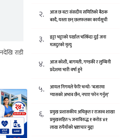
२.
आज छ वटा संसदीय समितिको बैठक
बस्दै, यस्ता छन् छलफलका कार्यसूची
३.
इट्टा भट्टाको पर्खाल भत्किँदा दुई जना
मजदुरको मृत्यु
देखि राडी
४.
आज कोशी, बागमती, गण्डकी र लुम्बिनी
प्रदेशमा भारी वर्षा हुने
५.
आयल निगमले फेरि भन्याे- ‘बजारमा
ग्यासको अभाव छैन, नपाए फोन गर्नुस्’
६.
प्रमुख प्रशासकीय अधिकृत र राजस्व शाखा
प्रमुखसहित ५ जनाविरुद्ध १ करोड ४१
लाख रुपैयाँको भ्रष्टाचार मुद्दा