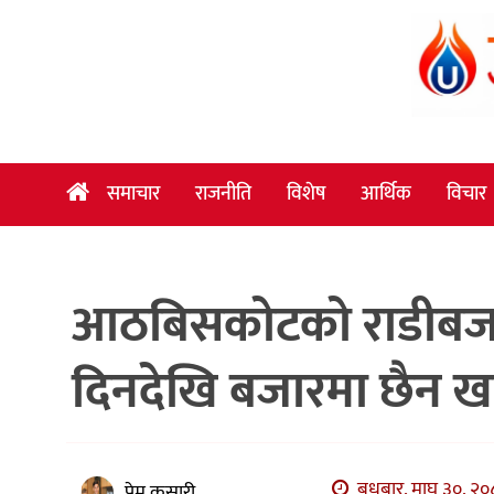
समाचार
राजनीति
विशेष
समाचार
राजनीति
विशेष
आर्थिक
विचार
आर्थिक
विचार
आठबिसकोटको राडीबजार
अन्तर्वार्ता
मनोरञ्जन
दिनदेखि बजारमा छैन खा
विज्ञान
प्रविधि
खेलकुद
बुधबार, माघ ३०, २०८
प्रेम कुसारी