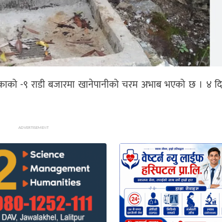
ाको -९ राडी बजारमा खानेपानीको चरम अभाब भएको छ । ४ दिन
ADVERTISEMENT