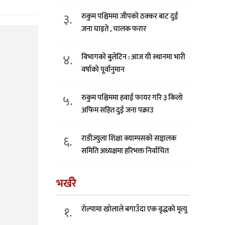
३.
रुकुम पश्चिममा जीपको ठक्कर बाट दुई
जना घाइते , चालक फरार
४.
विभागको बुलेटिन : आज यी स्थानमा भारी
वर्षाको पूर्वानुमान
५.
रुकुम पश्चिममा हवाई फायर गरि ३ किलो
अफिम सहित दुई जना पक्राउ
६.
राडीज्युला शिक्षा क्याम्पसको सञ्चालक
समिति अध्यक्षमा हरिभक्त निर्वाचित
भर्खरै
१.
रोल्पामा खोलाले बगाउँदा एक वृद्धको मृत्यु