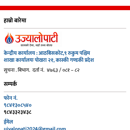
हाम्रो बारेमा
केन्द्रीय कार्यालय : आठबिसकोट,९ रुकुम पश्चिम
शाखा कार्यालयः पोखरा २१, कास्की गण्डकी प्रदेश
सुचना . बिभाग. दर्ता नं. ४७६३ / ०८१ – ८२
सम्पर्क
फोन नं.
९८४१३०८५४०
९८४३३२३४३८
ईमेल
ujyalopati2024@gmail.com