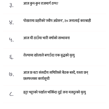
३.
आज कुन-कुन राजमार्ग ठप्प?
४.
पोखरामा प्रहरीको ‘स्वीप अप्रेसन’, २० जनालाई कारबाही
५.
आज यी ठाउँमा भारी वर्षाको सम्भावना
६.
रोल्पामा खोलाले बगाउँदा एक वृद्धको मृत्यु
७.
आज छ वटा संसदीय समितिको बैठक बस्दै, यस्ता छन्
छलफलका कार्यसूची
८.
इट्टा भट्टाको पर्खाल भत्किँदा दुई जना मजदुरको मृत्यु