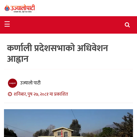
समाचार
☰
राजनीति
कर्णाली प्रदेशसभाको अधिवेशन
विशेष
आह्वान
आर्थिक
विचार
उज्यालो पाटी
अन्तर्वार्ता
शनिबार, पुष २७, २०८१ मा प्रकाशित
मनोरञ्जन
विज्ञान
प्रविधि
खेलकुद