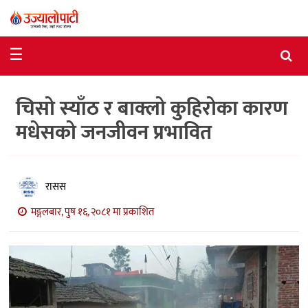
समाचार
☰
राजनीति
चिसो स्याँठ र बाक्लो कुहिरोका कारण
विशेष
मधेसको जनजीवन प्रभावित
आर्थिक
विचार
रासस
अन्तर्वार्ता
मङ्गलबार, पुष १६, २०८१ मा प्रकाशित
मनोरञ्जन
विज्ञान
प्रविधि
खेलकुद