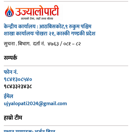
केन्द्रीय कार्यालय : आठबिसकोट,९ रुकुम पश्चिम
शाखा कार्यालयः पोखरा २१, कास्की गण्डकी प्रदेश
सुचना . बिभाग. दर्ता नं. ४७६३ / ०८१ – ८२
सम्पर्क
फोन नं.
९८४१३०८५४०
९८४३३२३४३८
ईमेल
ujyalopati2024@gmail.com
हाम्रो टीम