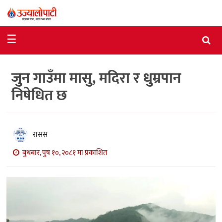
समाचार
☰
राजनीति
जुन गाउँमा मासु, मदिरा र धुम्रपान
विशेष
निषेधित छ
आर्थिक
विचार
रासस
अन्तर्वार्ता
बुधबार, पुष १०, २०८१ मा प्रकाशित
मनोरञ्जन
विज्ञान
प्रविधि
खेलकुद