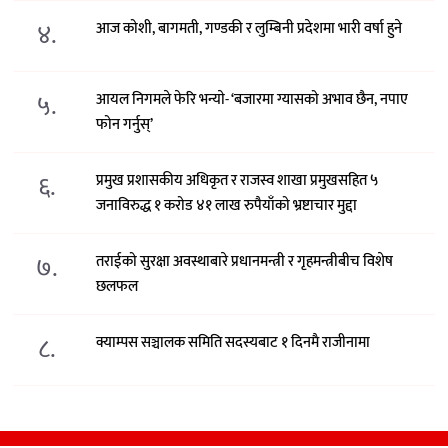
४.
आज कोशी, बागमती, गण्डकी र लुम्बिनी प्रदेशमा भारी वर्षा हुने
५.
आयल निगमले फेरि भन्याे- ‘बजारमा ग्यासको अभाव छैन, नपाए
फोन गर्नुस्’
६.
प्रमुख प्रशासकीय अधिकृत र राजस्व शाखा प्रमुखसहित ५
जनाविरुद्ध १ करोड ४१ लाख रुपैयाँको भ्रष्टाचार मुद्दा
७.
तराईको सुरक्षा अवस्थाबारे प्रधानमन्त्री र गृहमन्त्रीबीच विशेष
छलफल
८.
क्याम्पस सञ्चालक समिति सदस्यबाट १ दिनमै राजीनामा