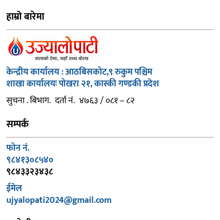
हाम्रो बारेमा
केन्द्रीय कार्यालय : आठबिसकोट,९ रुकुम पश्चिम
शाखा कार्यालयः पोखरा २१, कास्की गण्डकी प्रदेश
सुचना . बिभाग. दर्ता नं. ४७६३ / ०८१ – ८२
सम्पर्क
फोन नं.
९८४१३०८५४०
९८४३३२३४३८
ईमेल
ujyalopati2024@gmail.com