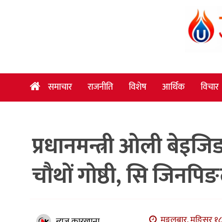
समाचार
राजनीति
विशेष
समाचार
राजनीति
विशेष
आर्थिक
विचार
आर्थिक
विचार
प्रधानमन्त्री ओली बेइ
अन्तर्वार्ता
मनोरञ्जन
चौथों गोष्ठी, सि जिनपिङ
विज्ञान
प्रविधि
खेलकुद
मङ्गलबार, मङि्सर १८
न्युज कारखाना