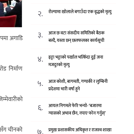
२.
रोल्पामा खोलाले बगाउँदा एक वृद्धको मृत्यु
३.
आज छ वटा संसदीय समितिको बैठक
रूपमा अगाडि
बस्दै, यस्ता छन् छलफलका कार्यसूची
४.
इट्टा भट्टाको पर्खाल भत्किँदा दुई जना
मजदुरको मृत्यु
रोड निर्माण
५.
आज कोशी, बागमती, गण्डकी र लुम्बिनी
प्रदेशमा भारी वर्षा हुने
िम्मेवारीको
६.
आयल निगमले फेरि भन्याे- ‘बजारमा
ग्यासको अभाव छैन, नपाए फोन गर्नुस्’
रूसँग चीनको
७.
प्रमुख प्रशासकीय अधिकृत र राजस्व शाखा