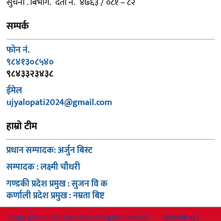
सुचना . बिभाग. दर्ता नं. ४७६३ / ०८१ – ८२
सम्पर्क
फोन नं.
९८४१३०८५४०
९८४३३२३४३८
ईमेल
ujyalopati2024@gmail.com
हाम्रो टीम
प्रधान सम्पादक: अर्जुन बिस्ट
सम्पादक : लक्ष्मी चौधरी
गण्डकी प्रदेश प्रमुख : सुजन वि क
कर्णाली प्रदेश प्रमुख : नम्रता बिष्ट
Copyright ©2026 Ujyalo Pati | All rights Reserved.
Website By :