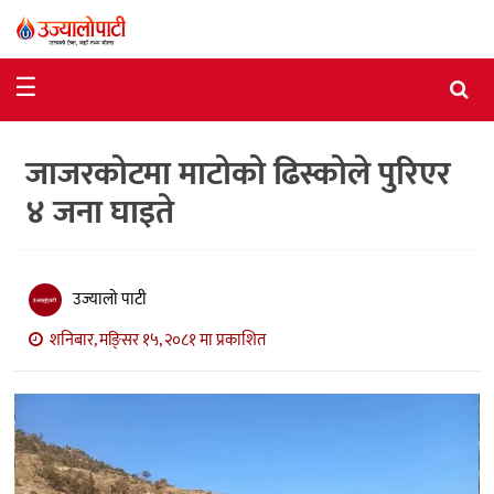
समाचार
☰
राजनीति
जाजरकोटमा माटोको ढिस्कोले पुरिएर
विशेष
४ जना घाइते
आर्थिक
विचार
उज्यालो पाटी
अन्तर्वार्ता
शनिबार, मङि्सर १५, २०८१ मा प्रकाशित
मनोरञ्जन
विज्ञान
प्रविधि
खेलकुद