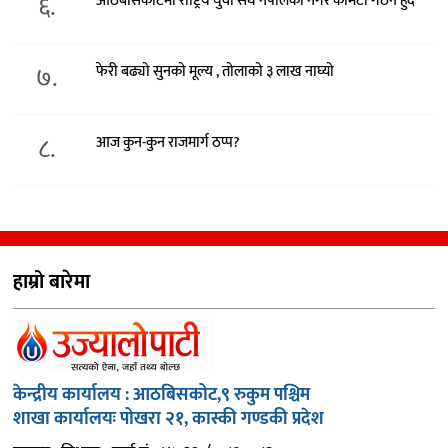
६.
आठबीसकोटमा राष्ट्रिय युवा संघ नेपालको नगर कमिटी गठन हुँदै
७.
फेरी बढ्यो सुनको मूल्य , तोलाको ३ लाख नाघ्यो
८.
आज कुन-कुन राजमार्ग ठप्प?
हाम्रो बारेमा
केन्द्रीय कार्यालय : आठबिसकोट,९ रुकुम पश्चिम
शाखा कार्यालयः पोखरा २१, कास्की गण्डकी प्रदेश