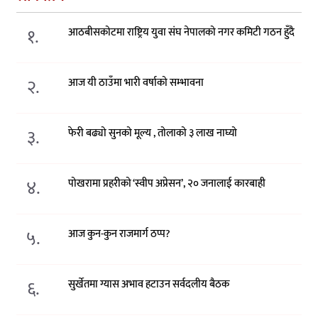
१.
आठबीसकोटमा राष्ट्रिय युवा संघ नेपालको नगर कमिटी गठन हुँदै
२.
आज यी ठाउँमा भारी वर्षाको सम्भावना
३.
फेरी बढ्यो सुनको मूल्य , तोलाको ३ लाख नाघ्यो
४.
पोखरामा प्रहरीको ‘स्वीप अप्रेसन’, २० जनालाई कारबाही
५.
आज कुन-कुन राजमार्ग ठप्प?
६.
सुर्खेतमा ग्यास अभाव हटाउन सर्वदलीय बैठक