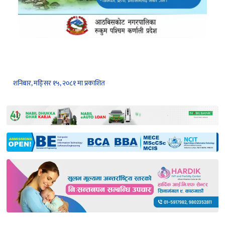
शनिबार, मङि्सर १५, २०८१ मा प्रकाशित