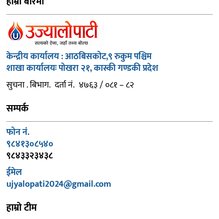
हाम्रो बारेमा
केन्द्रीय कार्यालय : आठबिसकोट,९ रुकुम पश्चिम
शाखा कार्यालयः पोखरा २१, कास्की गण्डकी प्रदेश
सुचना . बिभाग. दर्ता नं. ४७६३ / ०८१ – ८२
सम्पर्क
फोन नं.
९८४१३०८५४०
९८४३३२३४३८
ईमेल
ujyalopati2024@gmail.com
हाम्रो टीम