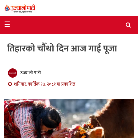
समाचार
☰
राजनीति
तिहारको चौँथो दिन आज गाई पूजा
विशेष
आर्थिक
विचार
उज्यालो पाटी
शनिबार, कार्तिक १७, २०८१ मा प्रकाशित
अन्तर्वार्ता
मनोरञ्जन
विज्ञान
प्रविधि
खेलकुद