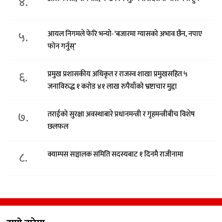
४.
५.
आयल निगमले फेरि भन्याे- ‘बजारमा ग्यासको अभाव छैन, नपाए
फोन गर्नुस्’
६.
प्रमुख प्रशासकीय अधिकृत र राजस्व शाखा प्रमुखसहित ५
जनाविरुद्ध १ करोड ४१ लाख रुपैयाँको भ्रष्टाचार मुद्दा
७.
तराईको सुरक्षा अवस्थाबारे प्रधानमन्त्री र गृहमन्त्रीबीच विशेष
छलफल
८.
क्याम्पस सञ्चालक समिति सदस्यबाट १ दिनमै राजीनामा