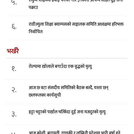
५.
रुकुम पश्चिममा हवाई फायर गरि ३ किलो अफिम सहित दुई जना
पक्राउ
६.
राडीज्युला शिक्षा क्याम्पसको सञ्चालक समिति अध्यक्षमा हरिभक्त
निर्वाचित
भर्खरै
१.
रोल्पामा खोलाले बगाउँदा एक वृद्धको मृत्यु
२.
आज छ वटा संसदीय समितिको बैठक बस्दै, यस्ता छन्
छलफलका कार्यसूची
३.
इट्टा भट्टाको पर्खाल भत्किँदा दुई जना मजदुरको मृत्यु
आज कोशी, बागमती, गण्डकी र लुम्बिनी प्रदेशमा भारी वर्षा हुने