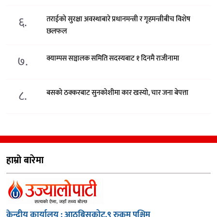
६.
तराईको सुरक्षा अवस्थाबारे प्रधानमन्त्री र गृहमन्त्रीबीच विशेष
छलफल
७.
क्याम्पस सञ्चालक समिति सदस्यबाट १ दिनमै राजीनामा
८.
बसको ठक्करबाट सुनकोशीमा कार खस्यो, चार जना बेपत्ता
हाम्रो बारेमा
केन्द्रीय कार्यालय : आठबिसकोट,९ रुकुम पश्चिम