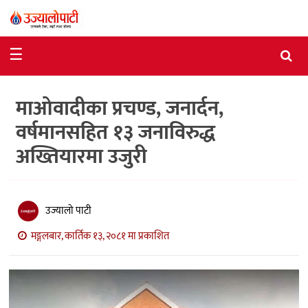
समाचार
☰
राजनीति
माओवादीका प्रचण्ड, जनार्दन,
विशेष
वर्षमानसहित १३ जनाविरुद्ध
आर्थिक
अख्तियारमा उजुरी
विचार
अन्तर्वार्ता
उज्यालो पाटी
मनोरञ्जन
मङ्गलबार, कार्तिक १३, २०८१ मा प्रकाशित
विज्ञान
प्रविधि
खेलकुद