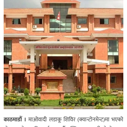
अन्य
काठमाडौँ ।
माओवादी लडाकू शिविर (क्यान्टोनमेन्ट)मा भएको