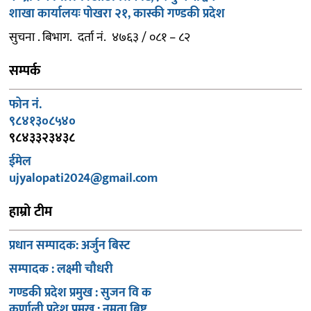
शाखा कार्यालयः पोखरा २१, कास्की गण्डकी प्रदेश
सुचना . बिभाग. दर्ता नं. ४७६३ / ०८१ – ८२
सम्पर्क
फोन नं.
९८४१३०८५४०
९८४३३२३४३८
ईमेल
ujyalopati2024@gmail.com
हाम्रो टीम
प्रधान सम्पादक: अर्जुन बिस्ट
सम्पादक : लक्ष्मी चौधरी
गण्डकी प्रदेश प्रमुख : सुजन वि क
कर्णाली प्रदेश प्रमुख : नम्रता बिष्ट