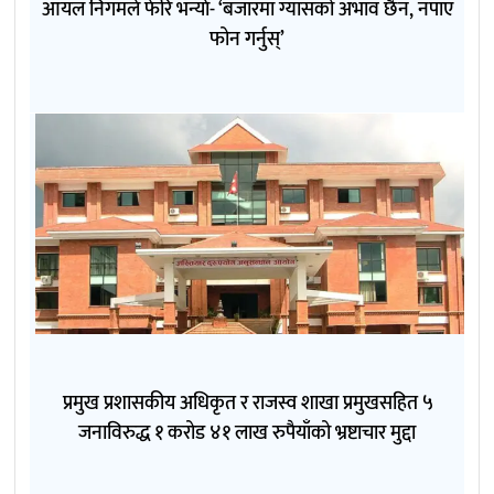
आयल निगमले फेरि भन्याे- ‘बजारमा ग्यासको अभाव छैन, नपाए
फोन गर्नुस्’
प्रमुख प्रशासकीय अधिकृत र राजस्व शाखा प्रमुखसहित ५
जनाविरुद्ध १ करोड ४१ लाख रुपैयाँको भ्रष्टाचार मुद्दा