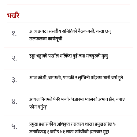
भर्खरै
१.
आज छ वटा संसदीय समितिको बैठक बस्दै, यस्ता छन्
छलफलका कार्यसूची
२.
इट्टा भट्टाको पर्खाल भत्किँदा दुई जना मजदुरको मृत्यु
३.
आज कोशी, बागमती, गण्डकी र लुम्बिनी प्रदेशमा भारी वर्षा हुने
४.
आयल निगमले फेरि भन्याे- ‘बजारमा ग्यासको अभाव छैन, नपाए
फोन गर्नुस्’
५.
प्रमुख प्रशासकीय अधिकृत र राजस्व शाखा प्रमुखसहित ५
जनाविरुद्ध १ करोड ४१ लाख रुपैयाँको भ्रष्टाचार मुद्दा