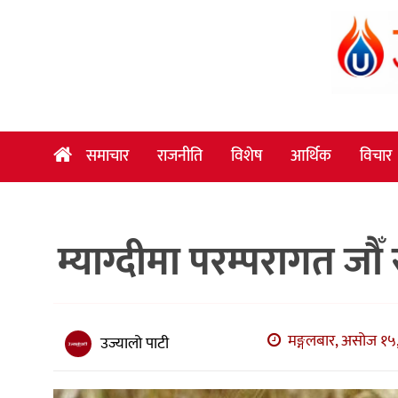
समाचार
राजनीति
विशेष
समाचार
राजनीति
विशेष
आर्थिक
विचार
आर्थिक
विचार
म्याग्दीमा परम्परागत जौ
अन्तर्वार्ता
मनोरञ्जन
विज्ञान
मङ्गलबार, असोज १५,
उज्यालो पाटी
प्रविधि
खेलकुद