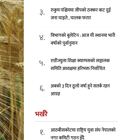
३.
रुकुम पश्चिममा जीपको ठक्कर बाट दुई
जना घाइते , चालक फरार
४.
विभागको बुलेटिन : आज यी स्थानमा भारी
वर्षाको पूर्वानुमान
५.
राडीज्युला शिक्षा क्याम्पसको सञ्चालक
समिति अध्यक्षमा हरिभक्त निर्वाचित
६.
अबको ३ दिन ठूलो वर्षा हुने सतर्क रहन
आग्रह
भर्खरै
१.
आठबीसकोटमा राष्ट्रिय युवा संघ नेपालको
नगर कमिटी गठन हुँदै