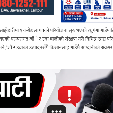
त साझेदारीमा १ करोड लागतको परियोजना सुरु भएको रघुगंगा गाउँप
ै गएको परम्परागत जाँै र उवा बालीको संरक्षण गरी विभिन्न खाद्य प
े भने, ‘जौँ र उवाको उत्पादनसँगै किसानलाई गाउँमै आम्दानीको अवसर स