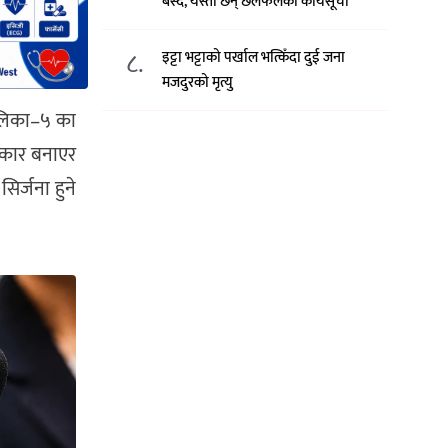
बस्दै, यस्ता छन् छलफलका कार्यसूची
८.
इट्टा भट्टाको पर्खाल भत्किँदा दुई जना
मजदुरको मृत्यु
ालिका–५ का
रिकार बनाएर
िर्जना हुने