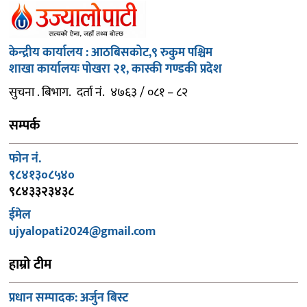
केन्द्रीय कार्यालय : आठबिसकोट,९ रुकुम पश्चिम
शाखा कार्यालयः पोखरा २१, कास्की गण्डकी प्रदेश
सुचना . बिभाग. दर्ता नं. ४७६३ / ०८१ – ८२
सम्पर्क
फोन नं.
९८४१३०८५४०
९८४३३२३४३८
ईमेल
ujyalopati2024@gmail.com
हाम्रो टीम
प्रधान सम्पादक: अर्जुन बिस्ट