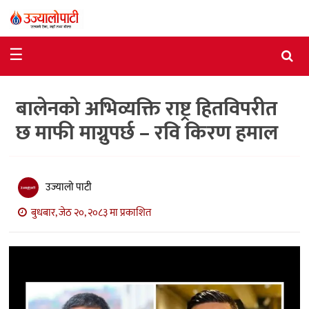
समाचार
☰
राजनीति
बालेनको अभिव्यक्ति राष्ट्र हितविपरीत
विशेष
छ माफी माग्नुपर्छ – रवि किरण हमाल
आर्थिक
विचार
उज्यालो पाटी
अन्तर्वार्ता
बुधबार, जेठ २०, २०८३ मा प्रकाशित
मनोरञ्जन
विज्ञान
प्रविधि
खेलकुद