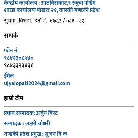
केन्द्रीय कार्यालय : आठबिसकोट,९ रुकुम पश्चिम
शाखा कार्यालयः पोखरा २१, कास्की गण्डकी प्रदेश
सुचना . बिभाग. दर्ता नं. ४७६३ / ०८१ – ८२
सम्पर्क
फोन नं.
९८४१३०८५४०
९८४३३२३४३८
ईमेल
ujyalopati2024@gmail.com
हाम्रो टीम
प्रधान सम्पादक: अर्जुन बिस्ट
सम्पादक : लक्ष्मी चौधरी
गण्डकी प्रदेश प्रमुख : सुजन वि क