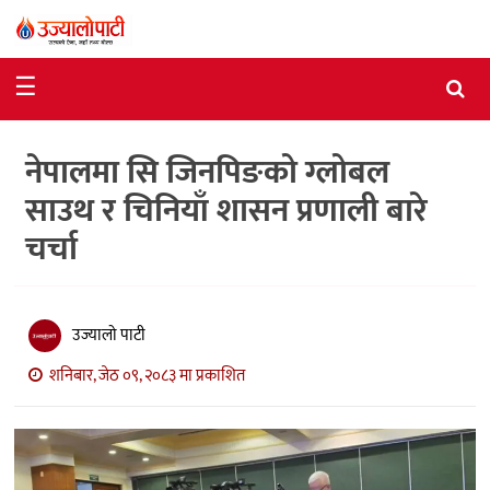
समाचार
☰
राजनीति
नेपालमा सि जिनपिङको ग्लोबल
विशेष
साउथ र चिनियाँ शासन प्रणाली बारे
आर्थिक
चर्चा
विचार
अन्तर्वार्ता
उज्यालो पाटी
मनोरञ्जन
शनिबार, जेठ ०९, २०८३ मा प्रकाशित
विज्ञान
प्रविधि
खेलकुद