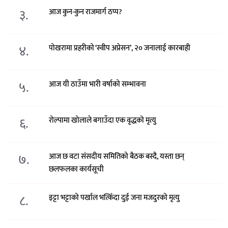
३.
आज कुन-कुन राजमार्ग ठप्प?
४.
पोखरामा प्रहरीको ‘स्वीप अप्रेसन’, २० जनालाई कारबाही
५.
आज यी ठाउँमा भारी वर्षाको सम्भावना
६.
रोल्पामा खोलाले बगाउँदा एक वृद्धको मृत्यु
७.
आज छ वटा संसदीय समितिको बैठक बस्दै, यस्ता छन्
छलफलका कार्यसूची
८.
इट्टा भट्टाको पर्खाल भत्किँदा दुई जना मजदुरको मृत्यु