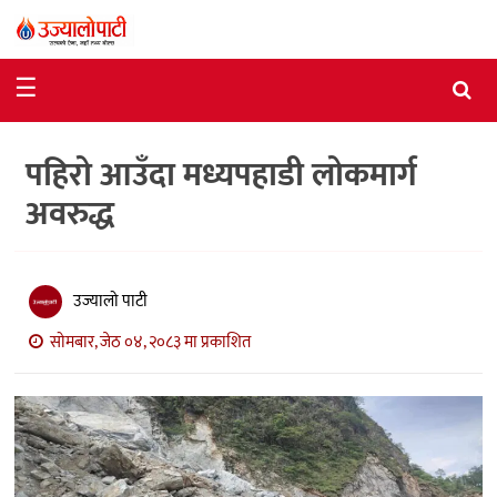
समाचार
☰
राजनीति
पहिरो आउँदा मध्यपहाडी लोकमार्ग
विशेष
अवरुद्ध
आर्थिक
विचार
उज्यालो पाटी
अन्तर्वार्ता
सोमबार, जेठ ०४, २०८३ मा प्रकाशित
मनोरञ्जन
विज्ञान
प्रविधि
खेलकुद