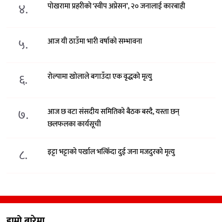
४.
पोखरामा प्रहरीको ‘स्वीप अप्रेसन’, २० जनालाई कारबाही
५.
आज यी ठाउँमा भारी वर्षाको सम्भावना
६.
रोल्पामा खोलाले बगाउँदा एक वृद्धको मृत्यु
७.
आज छ वटा संसदीय समितिको बैठक बस्दै, यस्ता छन्
छलफलका कार्यसूची
८.
इट्टा भट्टाको पर्खाल भत्किँदा दुई जना मजदुरको मृत्यु
हाम्रो बारेमा