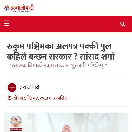
समाचार
☰
राजनीति
रुकुम पश्चिमका अलपत्र पक्की पुल
विशेष
कहिले बन्छन सरकार ? सांसद शर्मा
आर्थिक
"स्वास्थ्य विमाको रकम तत्काल भुक्तानी गरियोस् "
विचार
अन्तर्वार्ता
उज्यालो पाटी
मनोरञ्जन
सोमबार, जेठ ०४, २०८३ मा प्रकाशित
विज्ञान
प्रविधि
खेलकुद