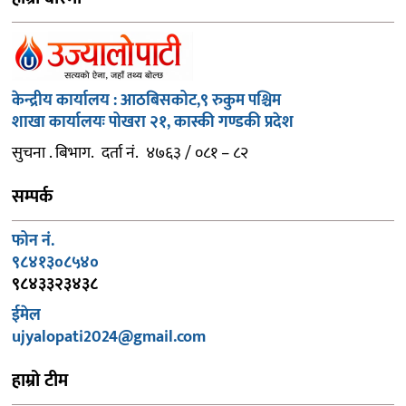
केन्द्रीय कार्यालय : आठबिसकोट,९ रुकुम पश्चिम
शाखा कार्यालयः पोखरा २१, कास्की गण्डकी प्रदेश
सुचना . बिभाग. दर्ता नं. ४७६३ / ०८१ – ८२
सम्पर्क
फोन नं.
९८४१३०८५४०
९८४३३२३४३८
ईमेल
ujyalopati2024@gmail.com
हाम्रो टीम