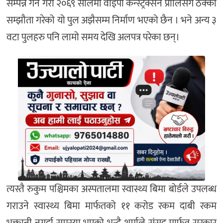
सम्पन्न गर्ने गरी २०६९ सालमा वाइपी कन्स्ट्रक्सन प्रालिसँग ठेक्का
सम्झौता गरेको यो पुल अझैसम्म निर्माण भएको छैन । भने अन्य ३
वटा पुलहरु पनि लामो समय देखि अलपत्र परेका छन्।
त्यस्तै रुकुम पश्चिमका अस्पतालमा स्वास्थ्य बिमा बोर्डले उपलब्ध
गराउने स्वास्थ्य बिमा मार्फतको ११ करोड रकम दाबी रकम
भुक्तानी नगर्दा समस्या भएको भन्दै शर्माले संसद मार्फत सरकार