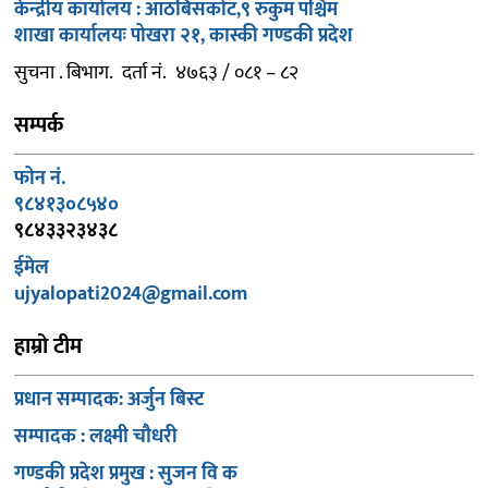
केन्द्रीय कार्यालय : आठबिसकोट,९ रुकुम पश्चिम
शाखा कार्यालयः पोखरा २१, कास्की गण्डकी प्रदेश
सुचना . बिभाग. दर्ता नं. ४७६३ / ०८१ – ८२
सम्पर्क
फोन नं.
९८४१३०८५४०
९८४३३२३४३८
ईमेल
ujyalopati2024@gmail.com
हाम्रो टीम
प्रधान सम्पादक: अर्जुन बिस्ट
सम्पादक : लक्ष्मी चौधरी
गण्डकी प्रदेश प्रमुख : सुजन वि क