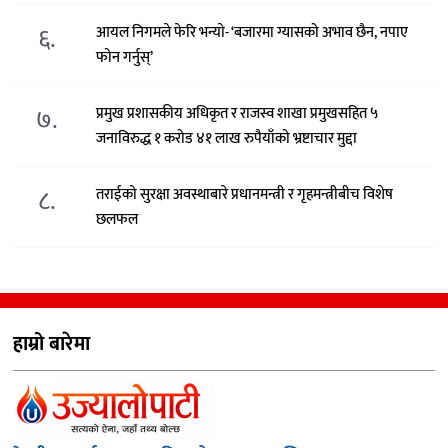
६.
आयल निगमले फेरि भन्याे- ‘बजारमा ग्यासको अभाव छैन, नपाए
फोन गर्नुस्’
७.
प्रमुख प्रशासकीय अधिकृत र राजस्व शाखा प्रमुखसहित ५
जनाविरुद्ध १ करोड ४१ लाख रुपैयाँको भ्रष्टाचार मुद्दा
८.
तराईको सुरक्षा अवस्थाबारे प्रधानमन्त्री र गृहमन्त्रीबीच विशेष
छलफल
हाम्रो बारेमा