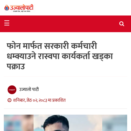
समाचार
☰
राजनीति
फोन मार्फत सरकारी कर्मचारी
विशेष
धम्क्याउने रास्वपा कार्यकर्ता खड्का
आर्थिक
पक्राउ
विचार
अन्तर्वार्ता
उज्यालो पाटी
मनोरञ्जन
शनिबार, जेठ ०२, २०८३ मा प्रकाशित
विज्ञान
प्रविधि
खेलकुद