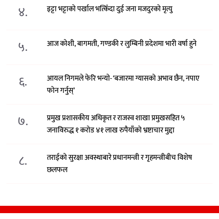
४.
इट्टा भट्टाको पर्खाल भत्किँदा दुई जना मजदुरको मृत्यु
५.
आज कोशी, बागमती, गण्डकी र लुम्बिनी प्रदेशमा भारी वर्षा हुने
६.
आयल निगमले फेरि भन्याे- ‘बजारमा ग्यासको अभाव छैन, नपाए
फोन गर्नुस्’
७.
प्रमुख प्रशासकीय अधिकृत र राजस्व शाखा प्रमुखसहित ५
जनाविरुद्ध १ करोड ४१ लाख रुपैयाँको भ्रष्टाचार मुद्दा
८.
तराईको सुरक्षा अवस्थाबारे प्रधानमन्त्री र गृहमन्त्रीबीच विशेष
छलफल