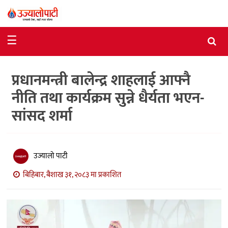
समाचार
☰
राजनीति
प्रधानमन्त्री बालेन्द्र शाहलाई आफ्नै
विशेष
नीति तथा कार्यक्रम सुन्ने धैर्यता भएन-
आर्थिक
सांसद शर्मा
विचार
अन्तर्वार्ता
उज्यालो पाटी
मनोरञ्जन
बिहिबार, बैशाख ३१, २०८३ मा प्रकाशित
विज्ञान
प्रविधि
खेलकुद