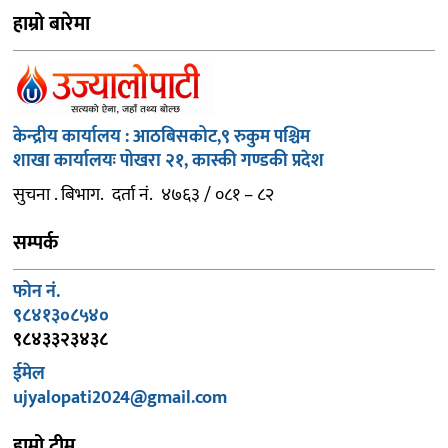
हाम्रो बारेमा
केन्द्रीय कार्यालय : आठबिसकोट,९ रुकुम पश्चिम
शाखा कार्यालयः पोखरा २१, कास्की गण्डकी प्रदेश
सुचना . बिभाग. दर्ता नं. ४७६३ / ०८१ – ८२
सम्पर्क
फोन नं.
९८४१३०८५४०
९८४३३२३४३८
ईमेल
ujyalopati2024@gmail.com
हाम्रो टीम