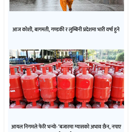
आज कोशी, बागमती, गण्डकी र लुम्बिनी प्रदेशमा भारी वर्षा हुने
आयल निगमले फेरि भन्याे- ‘बजारमा ग्यासको अभाव छैन, नपाए