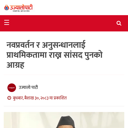
समाचार
☰
राजनीति
नवप्रवर्तन र अनुसन्धानलाई
विशेष
प्राथमिकतामा राख्न सांसद पुनको
आर्थिक
आग्रह
विचार
अन्तर्वार्ता
उज्यालो पाटी
मनोरञ्जन
बुधबार, बैशाख ३०, २०८३ मा प्रकाशित
विज्ञान
प्रविधि
खेलकुद