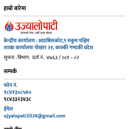
हाम्रो बारेमा
केन्द्रीय कार्यालय : आठबिसकोट,९ रुकुम पश्चिम
शाखा कार्यालयः पोखरा २१, कास्की गण्डकी प्रदेश
सुचना . बिभाग. दर्ता नं. ४७६३ / ०८१ – ८२
सम्पर्क
फोन नं.
९८४१३०८५४०
९८४३३२३४३८
ईमेल
ujyalopati2024@gmail.com