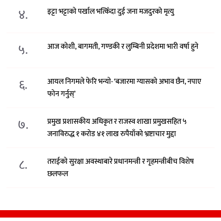
४.
इट्टा भट्टाको पर्खाल भत्किँदा दुई जना मजदुरको मृत्यु
५.
आज कोशी, बागमती, गण्डकी र लुम्बिनी प्रदेशमा भारी वर्षा हुने
६.
आयल निगमले फेरि भन्याे- ‘बजारमा ग्यासको अभाव छैन, नपाए
फोन गर्नुस्’
७.
प्रमुख प्रशासकीय अधिकृत र राजस्व शाखा प्रमुखसहित ५
जनाविरुद्ध १ करोड ४१ लाख रुपैयाँको भ्रष्टाचार मुद्दा
८.
तराईको सुरक्षा अवस्थाबारे प्रधानमन्त्री र गृहमन्त्रीबीच विशेष
छलफल