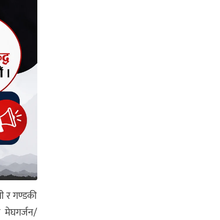
ी र गण्डकी
 मेघगर्जन/