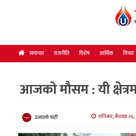
समाचार
राजनीति
विशेष
समाचार
राजनीति
विशेष
आर्थिक
विचार
आर्थिक
विचार
आजको मौसम : यी क्षेत्रम
अन्तर्वार्ता
मनोरञ्जन
विज्ञान
शनिबार, बैशाख २६, 
उज्यालो पाटी
प्रविधि
खेलकुद