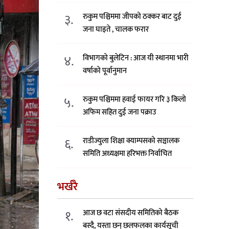
३.
रुकुम पश्चिममा जीपको ठक्कर बाट दुई
जना घाइते , चालक फरार
४.
विभागको बुलेटिन : आज यी स्थानमा भारी
वर्षाको पूर्वानुमान
५.
रुकुम पश्चिममा हवाई फायर गरि ३ किलो
अफिम सहित दुई जना पक्राउ
६.
राडीज्युला शिक्षा क्याम्पसको सञ्चालक
समिति अध्यक्षमा हरिभक्त निर्वाचित
भर्खरै
१.
आज छ वटा संसदीय समितिको बैठक
बस्दै, यस्ता छन् छलफलका कार्यसूची