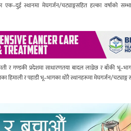
ा एक–दुई स्थानमा मेघगर्जन/चट्याङ्गसहित हल्का वर्षाको सम्भ
ी र गण्डकी प्रदेशमा साधारणतया बादल लाग्नेछ र बाँकी भू–भ
शका हिमाली र पहाडी भू–भागका थोरै स्थानहरूमा मेघगर्जन/चट्याङ्ग