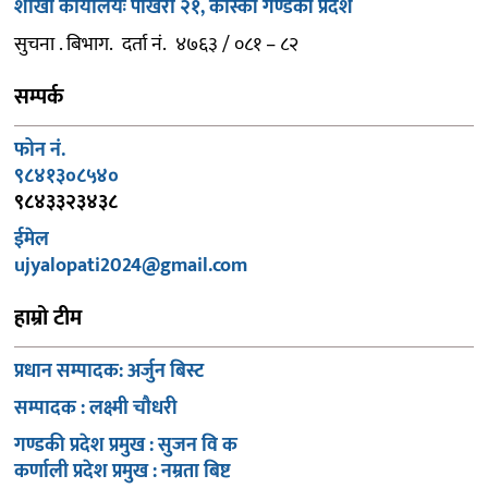
शाखा कार्यालयः पोखरा २१, कास्की गण्डकी प्रदेश
सुचना . बिभाग. दर्ता नं. ४७६३ / ०८१ – ८२
सम्पर्क
फोन नं.
९८४१३०८५४०
९८४३३२३४३८
ईमेल
ujyalopati2024@gmail.com
हाम्रो टीम
प्रधान सम्पादक: अर्जुन बिस्ट
सम्पादक : लक्ष्मी चौधरी
गण्डकी प्रदेश प्रमुख : सुजन वि क
कर्णाली प्रदेश प्रमुख : नम्रता बिष्ट