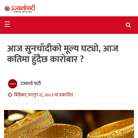
समाचार
☰
राजनीति
आज सुनचाँदीको मूल्य घट्यो, आज
विशेष
कतिमा हुँदैछ कारोबार ?
आर्थिक
विचार
उज्यालो पाटी
अन्तर्वार्ता
बिहिबार, फागुन २८, २०८२ मा प्रकाशित
मनोरञ्जन
विज्ञान
प्रविधि
खेलकुद