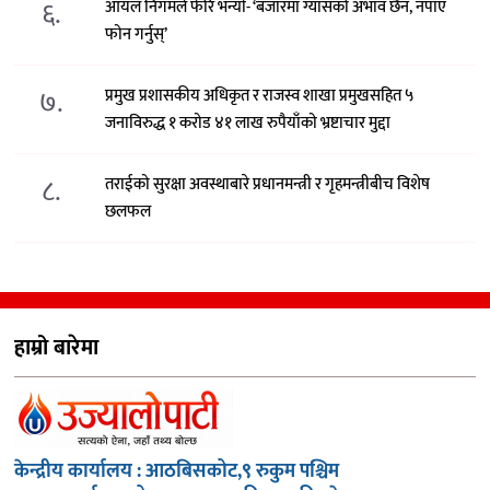
६.
आयल निगमले फेरि भन्याे- ‘बजारमा ग्यासको अभाव छैन, नपाए
फोन गर्नुस्’
७.
प्रमुख प्रशासकीय अधिकृत र राजस्व शाखा प्रमुखसहित ५
जनाविरुद्ध १ करोड ४१ लाख रुपैयाँको भ्रष्टाचार मुद्दा
८.
तराईको सुरक्षा अवस्थाबारे प्रधानमन्त्री र गृहमन्त्रीबीच विशेष
छलफल
हाम्रो बारेमा
केन्द्रीय कार्यालय : आठबिसकोट,९ रुकुम पश्चिम