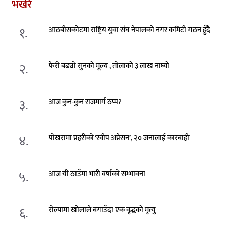
भर्खरै
१.
आठबीसकोटमा राष्ट्रिय युवा संघ नेपालको नगर कमिटी गठन हुँदै
२.
फेरी बढ्यो सुनको मूल्य , तोलाको ३ लाख नाघ्यो
३.
आज कुन-कुन राजमार्ग ठप्प?
४.
पोखरामा प्रहरीको ‘स्वीप अप्रेसन’, २० जनालाई कारबाही
५.
आज यी ठाउँमा भारी वर्षाको सम्भावना
६.
रोल्पामा खोलाले बगाउँदा एक वृद्धको मृत्यु