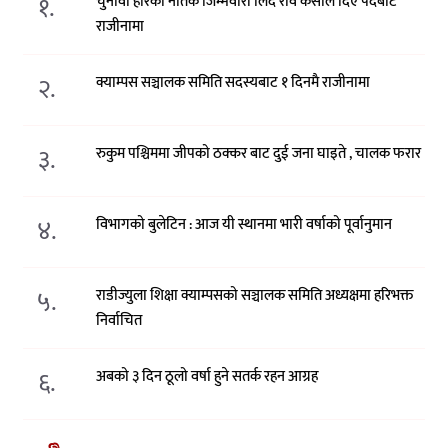
१.
चुनावी हारको नैतिक जिम्मेवारी लिँदै रवि केसीले दिए पदबाट
राजीनामा
२.
क्याम्पस सञ्चालक समिति सदस्यबाट १ दिनमै राजीनामा
३.
रुकुम पश्चिममा जीपको ठक्कर बाट दुई जना घाइते , चालक फरार
४.
विभागको बुलेटिन : आज यी स्थानमा भारी वर्षाको पूर्वानुमान
५.
राडीज्युला शिक्षा क्याम्पसको सञ्चालक समिति अध्यक्षमा हरिभक्त
निर्वाचित
६.
अबको ३ दिन ठूलो वर्षा हुने सतर्क रहन आग्रह