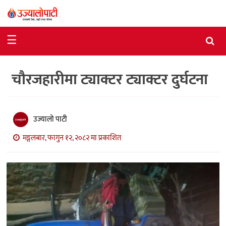
समाचार
☰
राजनीति
चौरजहारीमा ट्याक्टर ट्याक्टर दुर्घटना
विशेष
आर्थिक
विचार
उज्यालो पाटी
मङ्गलबार, फागुन १२, २०८२ मा प्रकाशित
अन्तर्वार्ता
मनोरञ्जन
विज्ञान
प्रविधि
खेलकुद