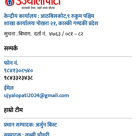
केन्द्रीय कार्यालय : आठबिसकोट,९ रुकुम पश्चिम
शाखा कार्यालयः पोखरा २१, कास्की गण्डकी प्रदेश
सुचना . बिभाग. दर्ता नं. ४७६३ / ०८१ – ८२
सम्पर्क
फोन नं.
९८४१३०८५४०
९८४३३२३४३८
ईमेल
ujyalopati2024@gmail.com
हाम्रो टीम
प्रधान सम्पादक: अर्जुन बिस्ट
सम्पादक : लक्ष्मी चौधरी