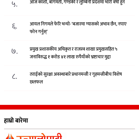
५.
आज कोशी, बागमती, गण्डकी र लुम्बिनी प्रदेशमा भारी वर्षा हुने
६.
आयल निगमले फेरि भन्याे- ‘बजारमा ग्यासको अभाव छैन, नपाए
फोन गर्नुस्’
७.
प्रमुख प्रशासकीय अधिकृत र राजस्व शाखा प्रमुखसहित ५
जनाविरुद्ध १ करोड ४१ लाख रुपैयाँको भ्रष्टाचार मुद्दा
८.
तराईको सुरक्षा अवस्थाबारे प्रधानमन्त्री र गृहमन्त्रीबीच विशेष
छलफल
हाम्रो बारेमा