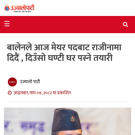
समाचार
☰
राजनीति
बालेनले आज मेयर पदबाट राजीनामा
विशेष
दिदैं , दिउँसो घण्टी घर पस्ने तयारी
आर्थिक
विचार
उज्यालो पाटी
अन्तर्वार्ता
आइतबार, माघ ०४, २०८२ मा प्रकाशित
मनोरञ्जन
विज्ञान
प्रविधि
खेलकुद