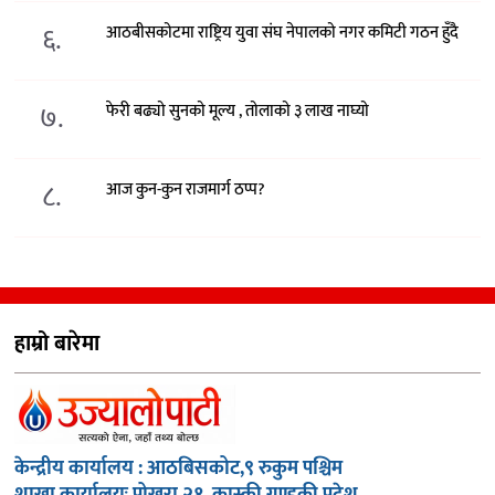
६.
आठबीसकोटमा राष्ट्रिय युवा संघ नेपालको नगर कमिटी गठन हुँदै
७.
फेरी बढ्यो सुनको मूल्य , तोलाको ३ लाख नाघ्यो
८.
आज कुन-कुन राजमार्ग ठप्प?
हाम्रो बारेमा
केन्द्रीय कार्यालय : आठबिसकोट,९ रुकुम पश्चिम
शाखा कार्यालयः पोखरा २१, कास्की गण्डकी प्रदेश