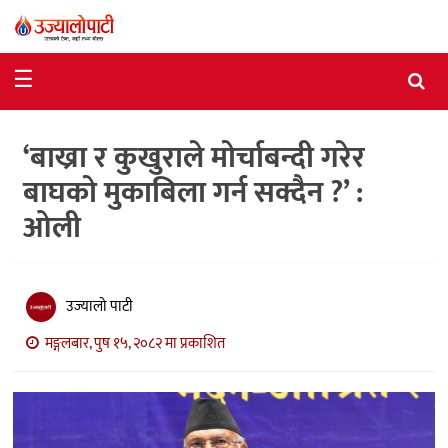
समाचार
☰
राजनीति
‘बाख्रा र कुखुराले मोर्चाबन्दी गरेर
विशेष
बाघको मुकाबिला गर्न सक्दैन ?’ :
आर्थिक
ओली
विचार
अन्तर्वार्ता
उज्यालो पाटी
मनोरञ्जन
मङ्गलबार, पुष १५, २०८२ मा प्रकाशित
विज्ञान
प्रविधि
खेलकुद