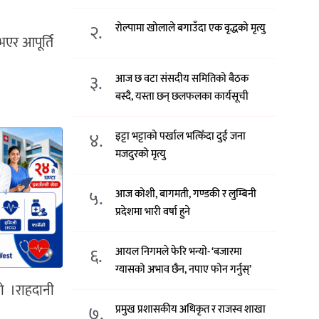
२.
रोल्पामा खोलाले बगाउँदा एक वृद्धको मृत्यु
एर आपूर्ति
३.
आज छ वटा संसदीय समितिको बैठक
बस्दै, यस्ता छन् छलफलका कार्यसूची
४.
इट्टा भट्टाको पर्खाल भत्किँदा दुई जना
मजदुरको मृत्यु
५.
आज कोशी, बागमती, गण्डकी र लुम्बिनी
प्रदेशमा भारी वर्षा हुने
६.
आयल निगमले फेरि भन्याे- ‘बजारमा
ग्यासको अभाव छैन, नपाए फोन गर्नुस्’
ो ।राहदानी
७.
प्रमुख प्रशासकीय अधिकृत र राजस्व शाखा