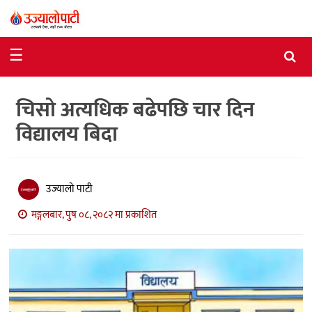
समाचार
☰
राजनीति
चिसो अत्यधिक बढेपछि चार दिन
विशेष
विद्यालय बिदा
आर्थिक
विचार
उज्यालो पाटी
अन्तर्वार्ता
मङ्गलबार, पुष ०८, २०८२ मा प्रकाशित
मनोरञ्जन
विज्ञान
प्रविधि
खेलकुद