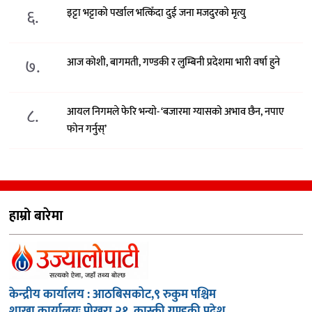
६.
इट्टा भट्टाको पर्खाल भत्किँदा दुई जना मजदुरको मृत्यु
७.
आज कोशी, बागमती, गण्डकी र लुम्बिनी प्रदेशमा भारी वर्षा हुने
८.
आयल निगमले फेरि भन्याे- ‘बजारमा ग्यासको अभाव छैन, नपाए
फोन गर्नुस्’
हाम्रो बारेमा
केन्द्रीय कार्यालय : आठबिसकोट,९ रुकुम पश्चिम
शाखा कार्यालयः पोखरा २१, कास्की गण्डकी प्रदेश