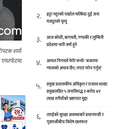
२.
इट्टा भट्टाको पर्खाल भत्किँदा दुई जना
मजदुरको मृत्यु
३.
आज कोशी, बागमती, गण्डकी र लुम्बिनी
प्रदेशमा भारी वर्षा हुने
लोपटक शर्मा
े एयरपोटमा
४.
आयल निगमले फेरि भन्याे- ‘बजारमा
ग्यासको अभाव छैन, नपाए फोन गर्नुस्’
५.
प्रमुख प्रशासकीय अधिकृत र राजस्व शाखा
प्रमुखसहित ५ जनाविरुद्ध १ करोड ४१
लाख रुपैयाँको भ्रष्टाचार मुद्दा
६.
तराईको सुरक्षा अवस्थाबारे प्रधानमन्त्री र
गृहमन्त्रीबीच विशेष छलफल