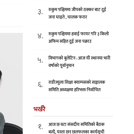
३.
रुकुम पश्चिममा जीपको ठक्कर बाट दुई
जना घाइते , चालक फरार
४.
रुकुम पश्चिममा हवाई फायर गरि ३ किलो
अफिम सहित दुई जना पक्राउ
५.
विभागको बुलेटिन : आज यी स्थानमा भारी
वर्षाको पूर्वानुमान
६.
राडीज्युला शिक्षा क्याम्पसको सञ्चालक
समिति अध्यक्षमा हरिभक्त निर्वाचित
भर्खरै
१.
आज छ वटा संसदीय समितिको बैठक
बस्दै, यस्ता छन् छलफलका कार्यसूची