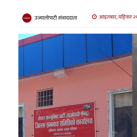
अन्य
आइतबार, मङि्सर २१,
उज्यालोपाटी संवाददाता