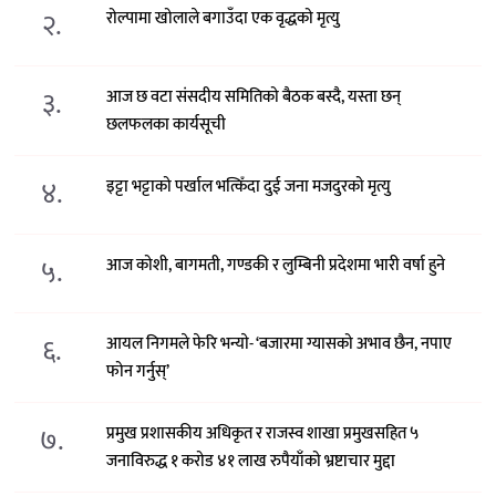
२.
रोल्पामा खोलाले बगाउँदा एक वृद्धको मृत्यु
३.
आज छ वटा संसदीय समितिको बैठक बस्दै, यस्ता छन्
छलफलका कार्यसूची
४.
इट्टा भट्टाको पर्खाल भत्किँदा दुई जना मजदुरको मृत्यु
५.
आज कोशी, बागमती, गण्डकी र लुम्बिनी प्रदेशमा भारी वर्षा हुने
६.
आयल निगमले फेरि भन्याे- ‘बजारमा ग्यासको अभाव छैन, नपाए
फोन गर्नुस्’
७.
प्रमुख प्रशासकीय अधिकृत र राजस्व शाखा प्रमुखसहित ५
जनाविरुद्ध १ करोड ४१ लाख रुपैयाँको भ्रष्टाचार मुद्दा