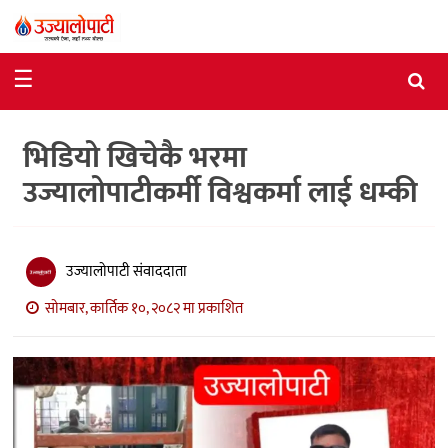
समाचार
☰
राजनीति
भिडियो खिचेकै भरमा
विशेष
उज्यालोपाटीकर्मी विश्वकर्मा लाई धम्की
आर्थिक
विचार
उज्यालोपाटी संवाददाता
अन्तर्वार्ता
सोमबार, कार्तिक १०, २०८२ मा प्रकाशित
मनोरञ्जन
विज्ञान
प्रविधि
खेलकुद