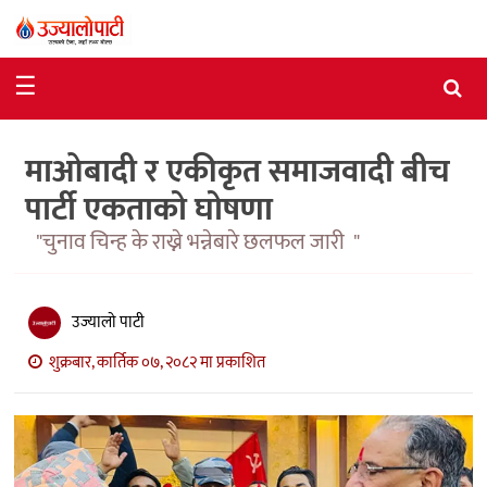
समाचार
☰
राजनीति
माओबादी र एकीकृत समाजवादी बीच
विशेष
पार्टी एकताको घोषणा
आर्थिक
"चुनाव चिन्ह के राख्ने भन्नेबारे छलफल जारी "
विचार
अन्तर्वार्ता
उज्यालो पाटी
मनोरञ्जन
शुक्रबार, कार्तिक ०७, २०८२ मा प्रकाशित
विज्ञान
प्रविधि
खेलकुद