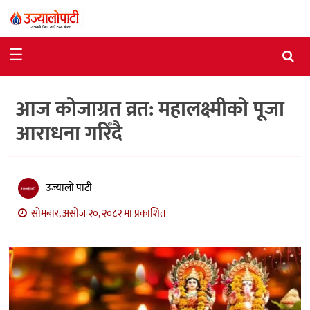
समाचार
☰
राजनीति
आज कोजाग्रत व्रत: महालक्ष्मीको पूजा
विशेष
आराधना गरिँदै
आर्थिक
विचार
उज्यालो पाटी
अन्तर्वार्ता
सोमबार, असोज २०, २०८२ मा प्रकाशित
मनोरञ्जन
विज्ञान
प्रविधि
खेलकुद