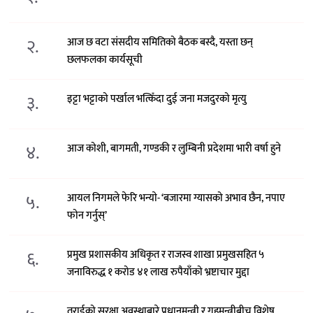
२.
आज छ वटा संसदीय समितिको बैठक बस्दै, यस्ता छन्
छलफलका कार्यसूची
३.
इट्टा भट्टाको पर्खाल भत्किँदा दुई जना मजदुरको मृत्यु
४.
आज कोशी, बागमती, गण्डकी र लुम्बिनी प्रदेशमा भारी वर्षा हुने
५.
आयल निगमले फेरि भन्याे- ‘बजारमा ग्यासको अभाव छैन, नपाए
फोन गर्नुस्’
६.
प्रमुख प्रशासकीय अधिकृत र राजस्व शाखा प्रमुखसहित ५
जनाविरुद्ध १ करोड ४१ लाख रुपैयाँको भ्रष्टाचार मुद्दा
तराईको सुरक्षा अवस्थाबारे प्रधानमन्त्री र गृहमन्त्रीबीच विशेष