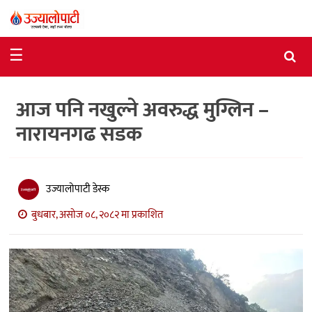
समाचार
☰
राजनीति
आज पनि नखुल्ने अवरुद्ध मुग्लिन –
विशेष
नारायनगढ सडक
आर्थिक
विचार
उज्यालोपाटी डेस्क
अन्तर्वार्ता
बुधबार, असोज ०८, २०८२ मा प्रकाशित
मनोरञ्जन
विज्ञान
प्रविधि
खेलकुद