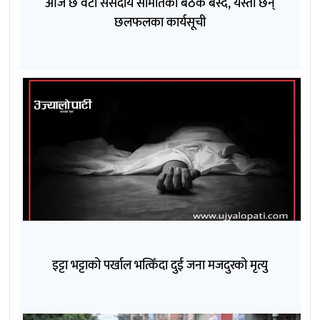
आज छ वटा संसदीय समितिको बैठक बस्दै, यस्ता छन्
छलफलका कार्यसूची
इट्टा भट्टाको पर्खाल भत्किँदा दुई जना मजदुरको मृत्यु