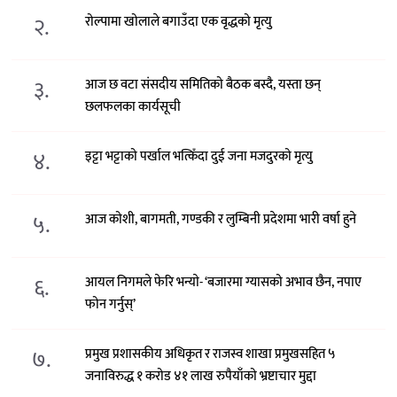
२.
रोल्पामा खोलाले बगाउँदा एक वृद्धको मृत्यु
३.
आज छ वटा संसदीय समितिको बैठक बस्दै, यस्ता छन्
छलफलका कार्यसूची
४.
इट्टा भट्टाको पर्खाल भत्किँदा दुई जना मजदुरको मृत्यु
५.
आज कोशी, बागमती, गण्डकी र लुम्बिनी प्रदेशमा भारी वर्षा हुने
६.
आयल निगमले फेरि भन्याे- ‘बजारमा ग्यासको अभाव छैन, नपाए
फोन गर्नुस्’
७.
प्रमुख प्रशासकीय अधिकृत र राजस्व शाखा प्रमुखसहित ५
जनाविरुद्ध १ करोड ४१ लाख रुपैयाँको भ्रष्टाचार मुद्दा