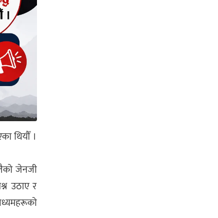
एका थियौँ ।
ालैको जेनजी
श्न उठाए र
ाध्यमहरूको