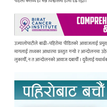
पहिलो कर्तव्य हो भन्ने विश्वासमा हामी दृढ रह्यौँ।
उज्यालोपाटीले बाढी–पहिरोमा पीडितको आवाजलाई प्रमुखता
मागलाई तथ्यका आधारमा प्रस्तुत गर्‍यो र आन्दोलनमा उठेका
लुकायौँ, न त आन्दोलनको आवाज दबायौँ । दुवैलाई यथार्थका सा