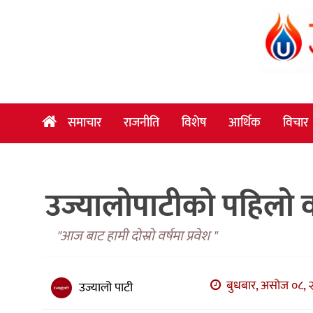
समाचार
राजनीति
विशेष
समाचार
राजनीति
विशेष
आर्थिक
विचार
आर्थिक
विचार
उज्यालोपाटीको पहिलो वर्ष
अन्तर्वार्ता
मनोरञ्जन
"आज बाट हामी दोस्रो वर्षमा प्रवेश "
विज्ञान
प्रविधि
बुधबार, असोज ०८, २
उज्यालो पाटी
खेलकुद