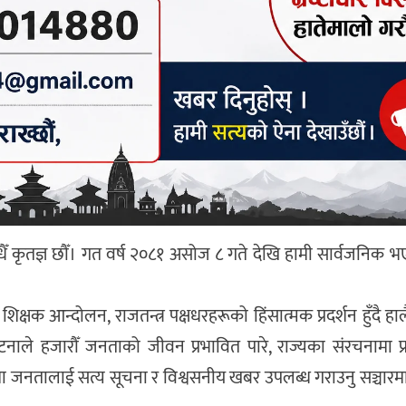
धैँ कृतज्ञ छौँ। गत वर्ष २०८१ असोज ८ गते देखि हामी सार्वजनिक भ
 शिक्षक आन्दोलन, राजतन्त्र पक्षधरहरूको हिंसात्मक प्रदर्शन हुँदै ह
नाले हजारौँ जनताको जीवन प्रभावित पारे, राज्यका संरचनामा प्र
जनतालाई सत्य सूचना र विश्वसनीय खबर उपलब्ध गराउनु सञ्चारम