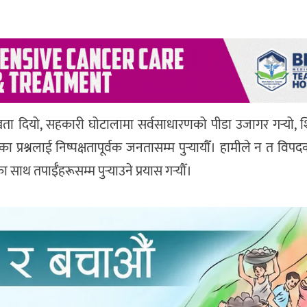
 दियो, सहकारी घोटालामा सर्वसाधारणको पीडा उजागर गर्‍यो, शिक्ष
 प्रश्नलाई निष्पक्षतापूर्वक जनतासम्म पुर्‍यायौँ। हामीले न त विपद
थ तपाईँहरूसम्म पुर्‍याउने प्रयास गर्‍यौँ।