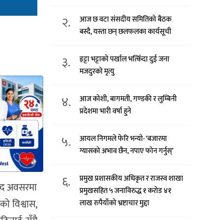
२.
आज छ वटा संसदीय समितिको बैठक
बस्दै, यस्ता छन् छलफलका कार्यसूची
३.
इट्टा भट्टाको पर्खाल भत्किँदा दुई जना
मजदुरको मृत्यु
४.
आज कोशी, बागमती, गण्डकी र लुम्बिनी
प्रदेशमा भारी वर्षा हुने
५.
आयल निगमले फेरि भन्याे- ‘बजारमा
ग्यासको अभाव छैन, नपाए फोन गर्नुस्’
६.
प्रमुख प्रशासकीय अधिकृत र राजस्व शाखा
सुखद अवसरमा
प्रमुखसहित ५ जनाविरुद्ध १ करोड ४१
को विश्वास,
लाख रुपैयाँको भ्रष्टाचार मुद्दा