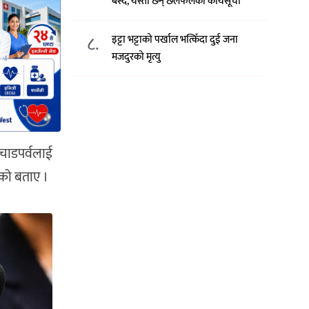
बस्दै, यस्ता छन् छलफलका कार्यसूची
८.
इट्टा भट्टाको पर्खाल भत्किँदा दुई जना
मजदुरको मृत्यु
 चाडपर्वलाई
एको बताए ।