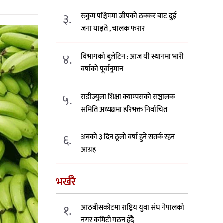
३.
रुकुम पश्चिममा जीपको ठक्कर बाट दुई
जना घाइते , चालक फरार
४.
विभागको बुलेटिन : आज यी स्थानमा भारी
वर्षाको पूर्वानुमान
५.
राडीज्युला शिक्षा क्याम्पसको सञ्चालक
समिति अध्यक्षमा हरिभक्त निर्वाचित
६.
अबको ३ दिन ठूलो वर्षा हुने सतर्क रहन
आग्रह
भर्खरै
१.
आठबीसकोटमा राष्ट्रिय युवा संघ नेपालको
नगर कमिटी गठन हुँदै