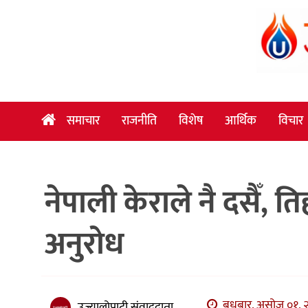
समाचार
राजनीति
विशेष
समाचार
राजनीति
विशेष
आर्थिक
विचार
आर्थिक
विचार
नेपाली केराले नै दसैँ, त
अन्तर्वार्ता
मनोरञ्जन
अनुरोध
विज्ञान
प्रविधि
खेलकुद
बुधबार, असोज ०१, २
उज्यालोपाटी संवाददाता