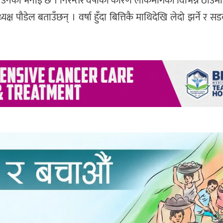
 उनको भनाइ छ । निरन्तर वर्षाका कारण लोकमार्गका विभिन्न ठाउँमा
ष पौडेल बताउँछन् । वर्षा हुँदा बित्तिकै माथिदेखि लेदो झर्ने र सडक