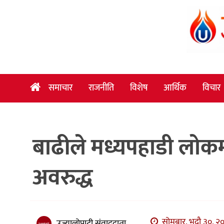
समाचार
राजनीति
विशेष
समाचार
राजनीति
विशेष
आर्थिक
विचार
आर्थिक
विचार
बाढीले मध्यपहाडी लोकमार
अन्तर्वार्ता
मनोरञ्जन
अवरुद्ध
विज्ञान
प्रविधि
खेलकुद
सोमबार, भदौ ३०, २०
उज्यालोपाटी संवाददाता