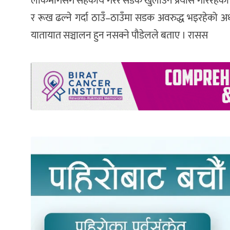
लोकमार्गसँग सहकार्य गरेर सडक खुलाउने प्रयास गरिरहेको
र रूख ढल्ने गर्दा ठाउँ–ठाउँमा सडक अवरुद्ध भइरहेको अध्यक्
यातायात सञ्चालन हुन नसक्ने पौडेलले बताए । रासस