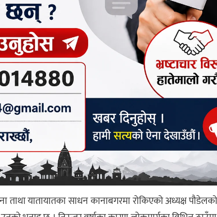
 पुग्ने साना ताथा यातायातका साधन कानाबगरमा रोकिएको अध्यक्ष पौडेल