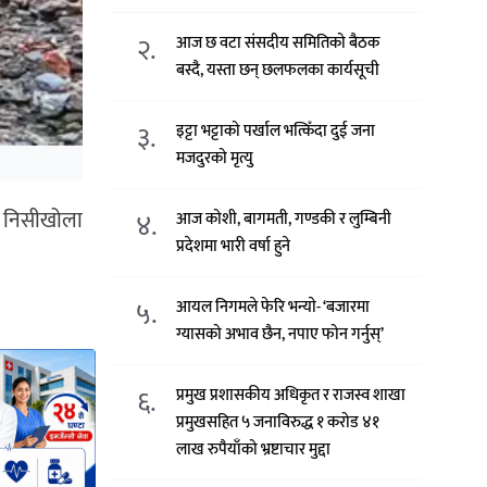
२.
आज छ वटा संसदीय समितिको बैठक
बस्दै, यस्ता छन् छलफलका कार्यसूची
३.
इट्टा भट्टाको पर्खाल भत्किँदा दुई जना
मजदुरको मृत्यु
ो निसीखोला
४.
आज कोशी, बागमती, गण्डकी र लुम्बिनी
प्रदेशमा भारी वर्षा हुने
५.
आयल निगमले फेरि भन्याे- ‘बजारमा
ग्यासको अभाव छैन, नपाए फोन गर्नुस्’
६.
प्रमुख प्रशासकीय अधिकृत र राजस्व शाखा
प्रमुखसहित ५ जनाविरुद्ध १ करोड ४१
लाख रुपैयाँको भ्रष्टाचार मुद्दा